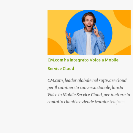
miglioramento, le previsioni da oggi al 2030
nel settore della fumisteria. Dal mese di
su come rispondere alle aspettative del c...
Novembre e per tutto il mese di Dicembre il
portale e motore di ricerca aziendale
caminisulweb.it , specializzato nel campo
degli impianti di riscaldamento, stufe e
camini, e fumisteria in generale offre la
registrazione gratuita a vantaggio di tutte le
aziende operanti nel settore. E’ possibile
CM.com ha integrato Voice a Mobile
infatti all’interno del sito inserire
Service Cloud
gratuitamente i propri dati aziendali,
indirizzi, recapiti, recensione (che verrà
CM.com, leader globale nel software cloud
corretta, migliorata e modificata
per il commercio conversazionale, lancia
all’occorrenza da redattori specializzati),
Voice in Mobile Service Cloud, per mettere in
immagini dei prodotti e fino a un massimo
contatto clienti e aziende tramite telefono e
di 5 servizi e prodotti specificandone uno o
qualsiasi altro canale di messaggistica.
più principali. Le aziende vengono ordinate
Milano, dicembre 2022. Recentemente
all’interno delle varie categorie in base a un
nominata da Juniper Research challenger
algoritmo di ordina...
nel Mobile Voice e leader nel mercato CCaaS