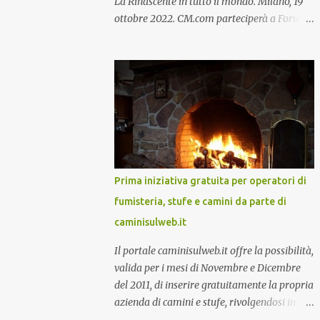
La Rinascente in tutto il mondo. Milano, 19
ottobre 2022. CM.com parteciperà a Forum
Retail 2022 , che si terrà presso il Mico a
Milano il 25 ottobre , con uno stand (il 4c) e
due speech, il primo dal titolo “ Il presente e
futuro del Customer care omnicanale: come
incontrare le aspettative dei clienti ”, il
secondo:” Caso d’uso: La Rinascente On
Demand – come vendere tramite WhatsApp
Business ”. Il primo appuntamento è per le
ore 14:30 con Cristina Parigi, Country
Prima iniziativa gratuita per operatori di
Manager di CM.com Italia, che terrà una
fumisteria, stufe e camini da parte di
presentazione dal titolo:” Il presente e futuro
caminisulweb.it
del Customer care omnicanale: come
incontrare le aspettative dei clienti ”. I punti
Il portale caminisulweb.it offre la possibilità,
che verranno affrontati sono il Customer
valida per i mesi di Novembre e Dicembre
care, lo stato dell’arte e i punti di
del 2011, di inserire gratuitamente la propria
miglioramento, quali i molteplici canali di
azienda di camini e stufe, rivolgendosi in
comunicazione e quali utilizzare in ottica di
generale a tutti gli operatori che gravitano