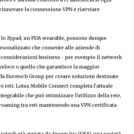
, rinnovare la connessione VPN e riavviare
me lo Zypad, un PDA wearable, possono dunque
rsonalizzato che consente alle aziende di
di considerazioni business - per esempio il network
veloce o quello che garantisce la maggior
 da Eurotech Group per creare soluzioni destinate
oro reti. Lotus Mobile Connect completa l'attuale
egrabile che può ottimizzare l'utilizzo della rete,
 roaming tra reti mantenendo una VPN certificata
rotech già avviata da Arcom Inc (USA), una società