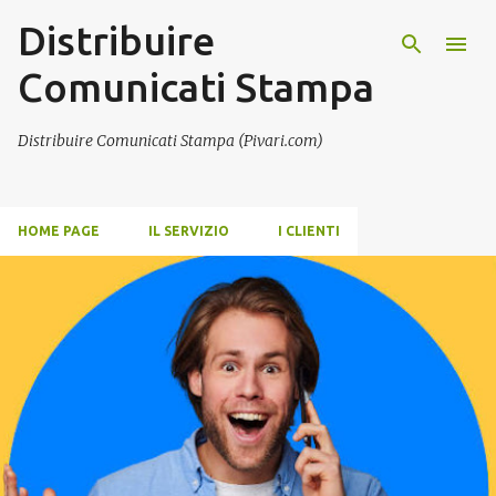
Distribuire
Passa ai contenuti principali
Comunicati Stampa
Distribuire Comunicati Stampa (Pivari.com)
HOME PAGE
IL SERVIZIO
I CLIENTI
P
o
s
t