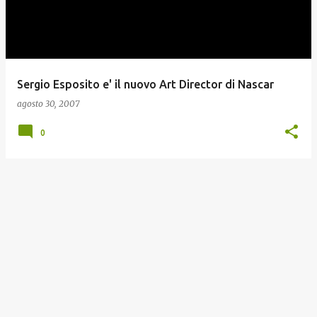
t
Sergio Esposito e' il nuovo Art Director di Nascar
agosto 30, 2007
0