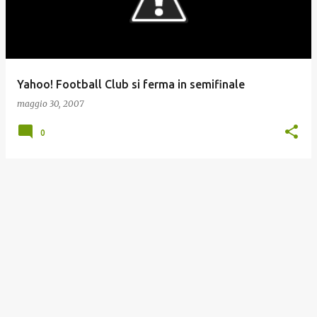
t
Yahoo! Football Club si ferma in semifinale
maggio 30, 2007
0