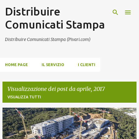
Distribuire
Passa ai contenuti principali
Comunicati Stampa
Distribuire Comunicati Stampa (Pivari.com)
HOME PAGE
IL SERVIZIO
I CLIENTI
Visualizzazione dei post da aprile, 2017
VISUALIZZA TUTTI
P
o
s