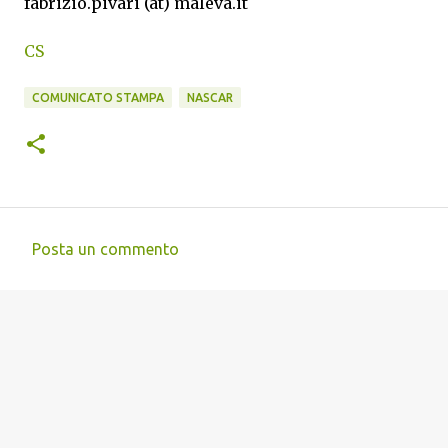
fabrizio.pivari (at) maleva.it
CS
COMUNICATO STAMPA
NASCAR
Posta un commento
C
o
m
m
e
n
t