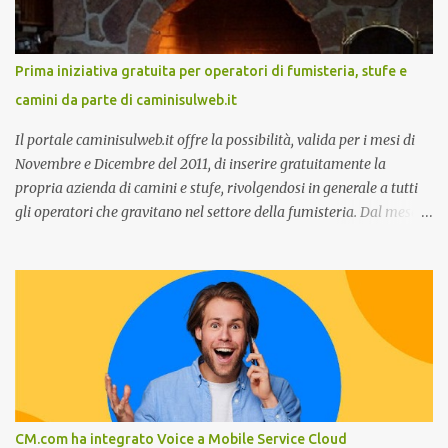
Customer care omnicanale: come incontrare le aspettative dei
clienti ”. I punti che verranno affrontati sono il Customer care, lo
stato dell’arte e i punti di miglioramento, quali i molteplici canali di
Prima iniziativa gratuita per operatori di fumisteria, stufe e
comunicazione e quali utilizzare in ottica di miglioramento, le
camini da parte di caminisulweb.it
previsioni da oggi al 2030 su come rispondere alle aspettative del
c...
Il portale caminisulweb.it offre la possibilità, valida per i mesi di
Novembre e Dicembre del 2011, di inserire gratuitamente la
propria azienda di camini e stufe, rivolgendosi in generale a tutti
gli operatori che gravitano nel settore della fumisteria. Dal mese di
Novembre e per tutto il mese di Dicembre il portale e motore di
ricerca aziendale caminisulweb.it , specializzato nel campo degli
impianti di riscaldamento, stufe e camini, e fumisteria in generale
offre la registrazione gratuita a vantaggio di tutte le aziende
operanti nel settore. E’ possibile infatti all’interno del sito inserire
gratuitamente i propri dati aziendali, indirizzi, recapiti, recensione
(che verrà corretta, migliorata e modificata all’occorrenza da
redattori specializzati), immagini dei prodotti e fino a un massimo
di 5 servizi e prodotti specificandone uno o più principali. Le
CM.com ha integrato Voice a Mobile Service Cloud