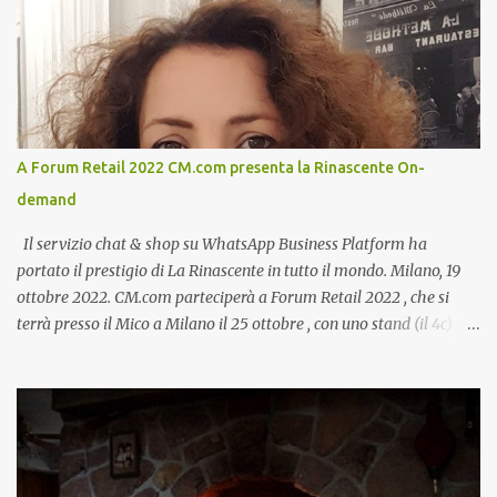
A Forum Retail 2022 CM.com presenta la Rinascente On-
demand
Il servizio chat & shop su WhatsApp Business Platform ha
portato il prestigio di La Rinascente in tutto il mondo. Milano, 19
ottobre 2022. CM.com parteciperà a Forum Retail 2022 , che si
terrà presso il Mico a Milano il 25 ottobre , con uno stand (il 4c) e
due speech, il primo dal titolo “ Il presente e futuro del Customer
care omnicanale: come incontrare le aspettative dei clienti ”, il
secondo:” Caso d’uso: La Rinascente On Demand – come vendere
tramite WhatsApp Business ”. Il primo appuntamento è per le ore
14:30 con Cristina Parigi, Country Manager di CM.com Italia, che
terrà una presentazione dal titolo:” Il presente e futuro del