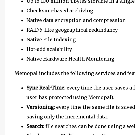
Up to 100 million TBytes storable in a single
Checksum-based archiving
Native data encryption and compression
RAID 5-like geographical redundancy
Native File Indexing
Hot-add scalability
Native Hardware Health Monitoring
Memopal includes the following services and feat
Sync Real-Time:
every time the user saves a fi
user has protected using Memopal).
Versioning:
every time the same file is save
saving only the incremental data.
Search:
file searches can be done using a web