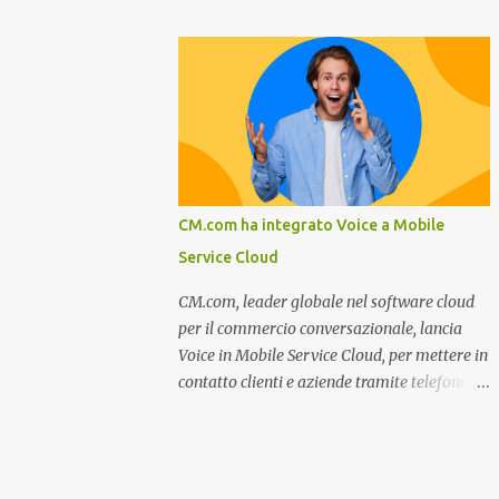
miglioramento, le previsioni da oggi al 2030
nel settore della fumisteria. Dal mese di
su come rispondere alle aspettative del c...
Novembre e per tutto il mese di Dicembre il
portale e motore di ricerca aziendale
caminisulweb.it , specializzato nel campo
degli impianti di riscaldamento, stufe e
camini, e fumisteria in generale offre la
registrazione gratuita a vantaggio di tutte le
aziende operanti nel settore. E’ possibile
CM.com ha integrato Voice a Mobile
infatti all’interno del sito inserire
Service Cloud
gratuitamente i propri dati aziendali,
indirizzi, recapiti, recensione (che verrà
CM.com, leader globale nel software cloud
corretta, migliorata e modificata
per il commercio conversazionale, lancia
all’occorrenza da redattori specializzati),
Voice in Mobile Service Cloud, per mettere in
immagini dei prodotti e fino a un massimo
contatto clienti e aziende tramite telefono e
di 5 servizi e prodotti specificandone uno o
qualsiasi altro canale di messaggistica.
più principali. Le aziende vengono ordinate
Milano, dicembre 2022. Recentemente
all’interno delle varie categorie in base a un
nominata da Juniper Research challenger
algoritmo di ordina...
nel Mobile Voice e leader nel mercato CCaaS