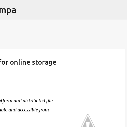
ampa
Passa ai contenuti principali
for online storage
atform and distributed file
iable and accessible from