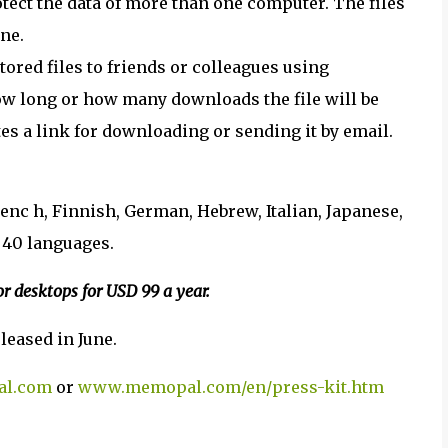
tect the data of more than one computer. The files
ne.
tored files to friends or colleagues using
how long or how many downloads the file will be
tes a link for downloading or sending it by email.
enc h, Finnish, German, Hebrew, Italian, Japanese,
 40 languages.
r desktops for USD 99 a year.
leased in June.
l.com
or
www.memopal.com/en/press-kit.htm