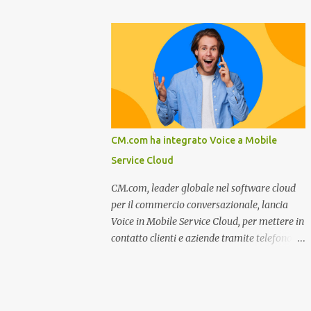
miglioramento, le previsioni da oggi al 2030
nel settore della fumisteria. Dal mese di
su come rispondere alle aspettative del c...
Novembre e per tutto il mese di Dicembre il
portale e motore di ricerca aziendale
caminisulweb.it , specializzato nel campo
degli impianti di riscaldamento, stufe e
camini, e fumisteria in generale offre la
registrazione gratuita a vantaggio di tutte le
aziende operanti nel settore. E’ possibile
CM.com ha integrato Voice a Mobile
infatti all’interno del sito inserire
Service Cloud
gratuitamente i propri dati aziendali,
indirizzi, recapiti, recensione (che verrà
CM.com, leader globale nel software cloud
corretta, migliorata e modificata
per il commercio conversazionale, lancia
all’occorrenza da redattori specializzati),
Voice in Mobile Service Cloud, per mettere in
immagini dei prodotti e fino a un massimo
contatto clienti e aziende tramite telefono e
di 5 servizi e prodotti specificandone uno o
qualsiasi altro canale di messaggistica.
più principali. Le aziende vengono ordinate
Milano, dicembre 2022. Recentemente
all’interno delle varie categorie in base a un
nominata da Juniper Research challenger
algoritmo di ordina...
nel Mobile Voice e leader nel mercato CCaaS