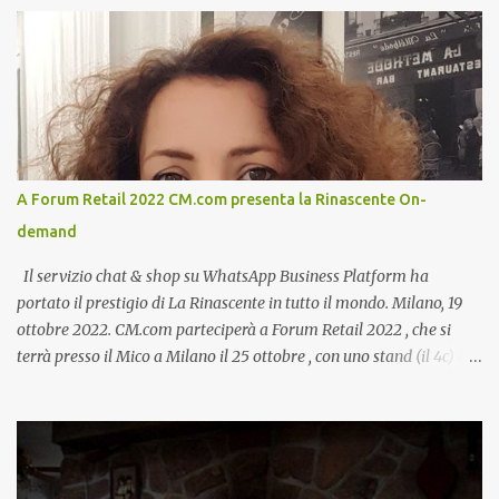
A Forum Retail 2022 CM.com presenta la Rinascente On-
demand
Il servizio chat & shop su WhatsApp Business Platform ha
portato il prestigio di La Rinascente in tutto il mondo. Milano, 19
ottobre 2022. CM.com parteciperà a Forum Retail 2022 , che si
terrà presso il Mico a Milano il 25 ottobre , con uno stand (il 4c) e
due speech, il primo dal titolo “ Il presente e futuro del Customer
care omnicanale: come incontrare le aspettative dei clienti ”, il
secondo:” Caso d’uso: La Rinascente On Demand – come vendere
tramite WhatsApp Business ”. Il primo appuntamento è per le ore
14:30 con Cristina Parigi, Country Manager di CM.com Italia, che