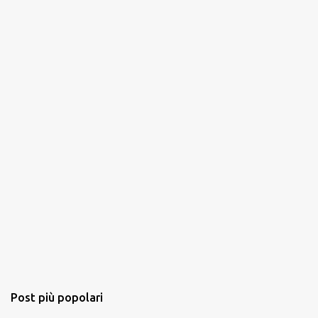
t
i
Post più popolari