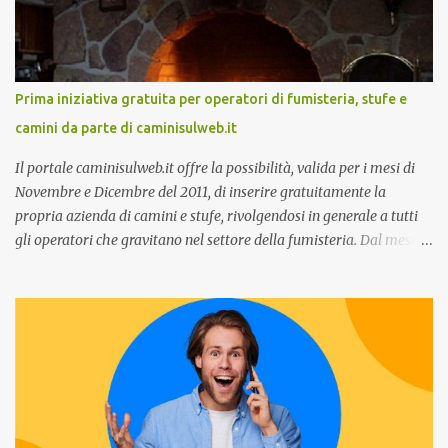
terrà una presentazione dal titolo:” Il presente e futuro del
Customer care omnicanale: come incontrare le aspettative dei
clienti ”. I punti che verranno affrontati sono il Customer care, lo
stato dell’arte e i punti di miglioramento, quali i molteplici canali di
Prima iniziativa gratuita per operatori di fumisteria, stufe e
comunicazione e quali utilizzare in ottica di miglioramento, le
camini da parte di caminisulweb.it
previsioni da oggi al 2030 su come rispondere alle aspettative del
c...
Il portale caminisulweb.it offre la possibilità, valida per i mesi di
Novembre e Dicembre del 2011, di inserire gratuitamente la
propria azienda di camini e stufe, rivolgendosi in generale a tutti
gli operatori che gravitano nel settore della fumisteria. Dal mese di
Novembre e per tutto il mese di Dicembre il portale e motore di
ricerca aziendale caminisulweb.it , specializzato nel campo degli
impianti di riscaldamento, stufe e camini, e fumisteria in generale
offre la registrazione gratuita a vantaggio di tutte le aziende
operanti nel settore. E’ possibile infatti all’interno del sito inserire
gratuitamente i propri dati aziendali, indirizzi, recapiti, recensione
(che verrà corretta, migliorata e modificata all’occorrenza da
redattori specializzati), immagini dei prodotti e fino a un massimo