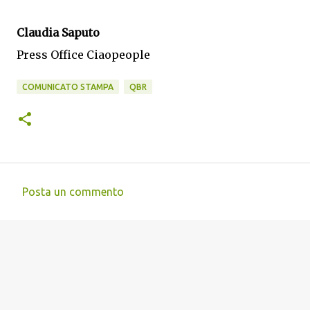
Claudia Saputo
Press Office Ciaopeople
COMUNICATO STAMPA
QBR
Posta un commento
C
o
m
m
e
n