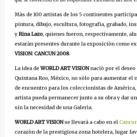
Màs de 100 artistas de los 5 continentes particip
pintura, dibujo, escultura, fotografìa, grabado, ins
y
Rina Lazo
, quienes fueron, respectivamente, al
estaràn presentes durante la exposiciòn como ex
VISION: CANCUN 2008
.
La idea de
WORLD ART VISION
naciò por el deseo 
Quintana Roo, México, no sòlo para aumentar el n
de encuentro para los coleccionistas de América, 
artista pueda permanecer junto a su obra y dar u
sin la necesidad de una Galerìa.
WORLD ART VISION
se llevarà a cabo en el
Cancun
corazòn de la prestigiosa zona hotelera, lugar fa