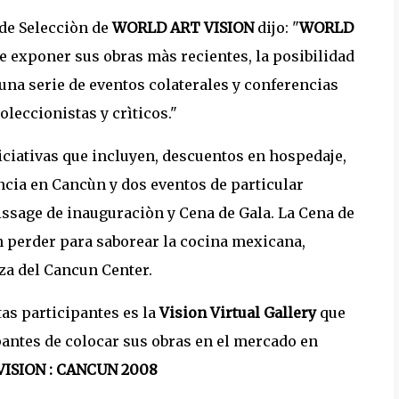
 de Selecciòn de
WORLD ART VISION
dijo: "
WORLD
de exponer sus obras màs recientes, la posibilidad
 una serie de eventos colaterales y conferencias
oleccionistas y crìticos."
niciativas que incluyen, descuentos en hospedaje,
ncia en Cancùn y dos eventos de particular
issage de inauguraciòn y Cena de Gala. La Cena de
en perder para saborear la cocina mexicana,
za del Cancun Center.
tas participantes es la
Vision Virtual Gallery
que
ipantes de colocar sus obras en el mercado en
ISION : CANCUN 2008