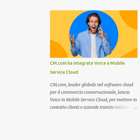
miglioramento, le previsioni da oggi al 2030
nel settore della fumisteria. Dal mese di
su come rispondere alle aspettative del c...
Novembre e per tutto il mese di Dicembre il
portale e motore di ricerca aziendale
caminisulweb.it , specializzato nel campo
degli impianti di riscaldamento, stufe e
camini, e fumisteria in generale offre la
registrazione gratuita a vantaggio di tutte le
aziende operanti nel settore. E’ possibile
CM.com ha integrato Voice a Mobile
infatti all’interno del sito inserire
Service Cloud
gratuitamente i propri dati aziendali,
indirizzi, recapiti, recensione (che verrà
CM.com, leader globale nel software cloud
corretta, migliorata e modificata
per il commercio conversazionale, lancia
all’occorrenza da redattori specializzati),
Voice in Mobile Service Cloud, per mettere in
immagini dei prodotti e fino a un massimo
contatto clienti e aziende tramite telefono e
di 5 servizi e prodotti specificandone uno o
qualsiasi altro canale di messaggistica.
più principali. Le aziende vengono ordinate
Milano, dicembre 2022. Recentemente
all’interno delle varie categorie in base a un
nominata da Juniper Research challenger
algoritmo di ordina...
nel Mobile Voice e leader nel mercato CCaaS