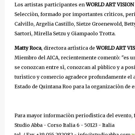
Los artistas participantes en
WORLD ART VISION
Selecciòn, formado por importantes crìticos, peri
Calvillo, Argelia Castillo, Sietze Groenewold, Bet
Sartori, Mirella Setzu y Giampaolo Trotta.
Matty Roca
, directora artìstica de
WORLD ART VI
Miembro del AICA, recientemente comentò: "es un
se conozcan entre sì, conozcan al pùblico y a pos
turìstico y comercio agradece profundamente el 
Estado de Quintana Roo para la organizaciòn de e
Para mayor informaciòn periodìstica del evento, 
Studio Abba - Corso Italia 6 - 50123 - Italia
tel. / Fax +39 055 292082 - info@studioabba.com
w