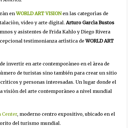
aràn en
WORLD ART VISION
en las categorìas de
talaciòn, video y arte digital.
Arturo Garcìa Bustos
umnos y asistentes de Frida Kahlo y Diego Rivera
cepcional testimonianza artìstica de
WORLD ART
de invertir en arte contemporàneo en el àrea de
ùmero de turistas sino también para crear un sitio
crìticos y personas interesadas. Un lugar donde el
na visiòn del arte contemporàneo a nivel mundial
 Center
, moderno centro expositivo, ubicado en el
vorito del turismo mundial.