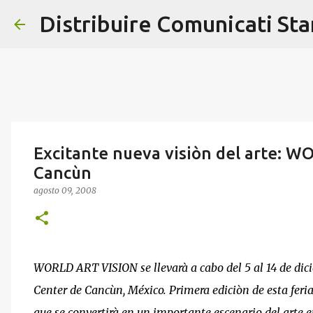
Distribuire Comunicati St
Excitante nueva visiòn del arte: 
Cancùn
agosto 09, 2008
WORLD ART VISION se llevarà a cabo del 5 al 14 de di
Center de Cancùn, México. Primera ediciòn de esta fer
que se convertirà en un importante escenario del arte 