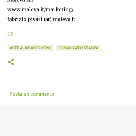
www.maleva.it/marketing/
fabrizio.pivari (at) maleva.it
CS
ASTE AL RIBASSO NEWS
COMUNICATO STAMPA
Posta un commento
C
o
m
m
e