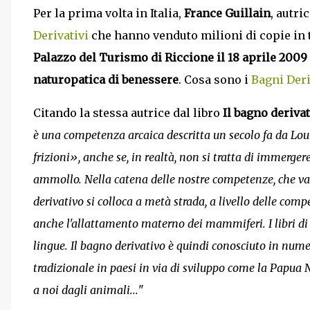
Per la prima volta in Italia,
France Guillain
, autri
Derivativi
che hanno venduto milioni di copie in 
Palazzo del Turismo di Riccione il 18 aprile 2009
naturopatica di benessere
. Cosa sono i
Bagni Deri
Citando la stessa autrice dal libro
Il bagno deriva
è una competenza arcaica descritta un secolo fa da Lo
frizioni», anche se, in realtà, non si tratta di immerger
ammollo. Nella catena delle nostre competenze, che va 
derivativo si colloca a metà strada, a livello delle comp
anche l'allattamento materno dei mammiferi. I libri di
lingue. Il bagno derivativo è quindi conosciuto in numer
tradizionale in paesi in via di sviluppo come la Papu
a noi dagli animali...
"