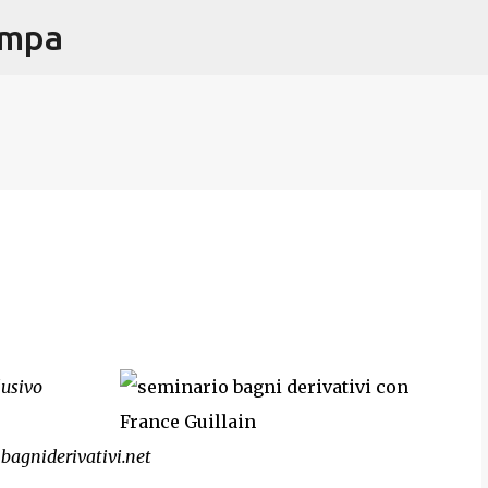
ampa
Passa ai contenuti principali
lusivo
bagniderivativi.net