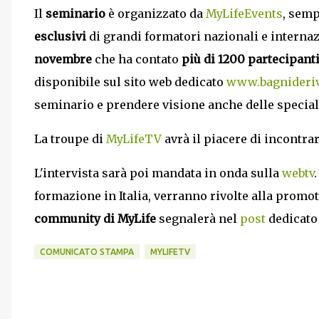
Il
seminario
è organizzato da
MyLifeEvents
, sem
esclusivi
di grandi formatori nazionali e interna
novembre
che ha contato
più di 1200 partecipant
disponibile sul sito web dedicato
www.bagnideriv
seminario e prendere visione anche delle special
La troupe di
MyLifeTV
avrà il piacere di incontra
L'intervista sarà poi mandata in onda sulla
webtv
formazione in Italia, verranno rivolte alla promot
community di MyLife
segnalerà nel
post
dedicato
COMUNICATO STAMPA
MYLIFETV