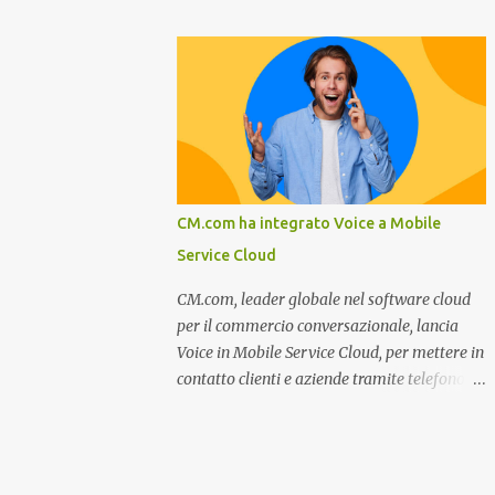
miglioramento, le previsioni da oggi al 2030
nel settore della fumisteria. Dal mese di
su come rispondere alle aspettative del c...
Novembre e per tutto il mese di Dicembre il
portale e motore di ricerca aziendale
caminisulweb.it , specializzato nel campo
degli impianti di riscaldamento, stufe e
camini, e fumisteria in generale offre la
registrazione gratuita a vantaggio di tutte le
aziende operanti nel settore. E’ possibile
CM.com ha integrato Voice a Mobile
infatti all’interno del sito inserire
Service Cloud
gratuitamente i propri dati aziendali,
indirizzi, recapiti, recensione (che verrà
CM.com, leader globale nel software cloud
corretta, migliorata e modificata
per il commercio conversazionale, lancia
all’occorrenza da redattori specializzati),
Voice in Mobile Service Cloud, per mettere in
immagini dei prodotti e fino a un massimo
contatto clienti e aziende tramite telefono e
di 5 servizi e prodotti specificandone uno o
qualsiasi altro canale di messaggistica.
più principali. Le aziende vengono ordinate
Milano, dicembre 2022. Recentemente
all’interno delle varie categorie in base a un
nominata da Juniper Research challenger
algoritmo di ordina...
nel Mobile Voice e leader nel mercato CCaaS