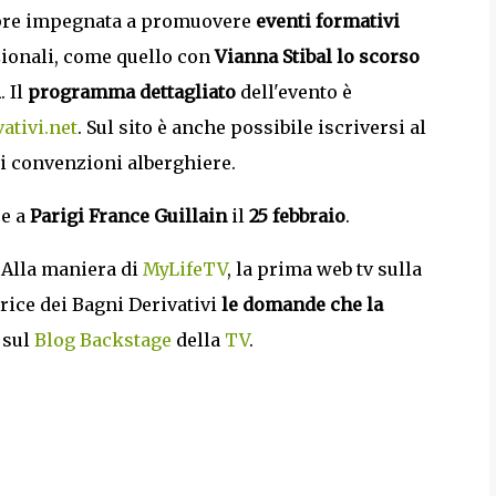
pre impegnata a promuovere
eventi formativi
zionali, come quello con
Vianna Stibal lo scorso
i
. Il
programma dettagliato
dell'evento è
ativi.net
. Sul sito è anche possibile iscriversi al
i convenzioni alberghiere.
re a
Parigi France Guillain
il
25 febbraio
.
. Alla maniera di
MyLifeTV
, la prima web tv sulla
rice dei Bagni Derivativi
le domande che la
 sul
Blog Backstage
della
TV
.