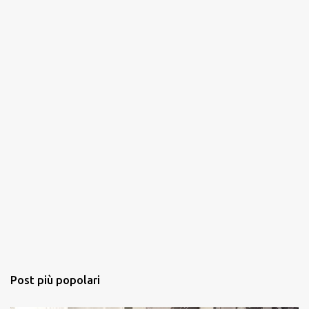
t
i
Post più popolari