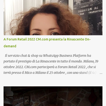
A Forum Retail 2022 CM.com presenta la Rinascente On-
demand
Il servizio chat & shop su WhatsApp Business Platform ha
portato il prestigio di La Rinascente in tutto il mondo. Milano, 19
ottobre 2022. CM.com parteciperà a Forum Retail 2022 , che si
terrà presso il Mico a Milano il 25 ottobre , con uno stand (il 4c) e
due speech, il primo dal titolo “ Il presente e futuro del Customer
care omnicanale: come incontrare le aspettative dei clienti ”, il
secondo:” Caso d’uso: La Rinascente On Demand – come vendere
tramite WhatsApp Business ”. Il primo appuntamento è per le ore
14:30 con Cristina Parigi, Country Manager di CM.com Italia, che