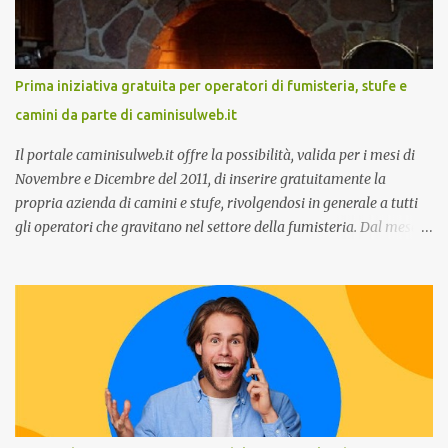
terrà una presentazione dal titolo:” Il presente e futuro del
Customer care omnicanale: come incontrare le aspettative dei
clienti ”. I punti che verranno affrontati sono il Customer care, lo
stato dell’arte e i punti di miglioramento, quali i molteplici canali di
Prima iniziativa gratuita per operatori di fumisteria, stufe e
comunicazione e quali utilizzare in ottica di miglioramento, le
camini da parte di caminisulweb.it
previsioni da oggi al 2030 su come rispondere alle aspettative del
c...
Il portale caminisulweb.it offre la possibilità, valida per i mesi di
Novembre e Dicembre del 2011, di inserire gratuitamente la
propria azienda di camini e stufe, rivolgendosi in generale a tutti
gli operatori che gravitano nel settore della fumisteria. Dal mese di
Novembre e per tutto il mese di Dicembre il portale e motore di
ricerca aziendale caminisulweb.it , specializzato nel campo degli
impianti di riscaldamento, stufe e camini, e fumisteria in generale
offre la registrazione gratuita a vantaggio di tutte le aziende
operanti nel settore. E’ possibile infatti all’interno del sito inserire
gratuitamente i propri dati aziendali, indirizzi, recapiti, recensione
(che verrà corretta, migliorata e modificata all’occorrenza da
redattori specializzati), immagini dei prodotti e fino a un massimo
di 5 servizi e prodotti specificandone uno o più principali. Le