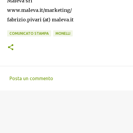
Maleva srl
www.maleva.it/marketing/
fabrizio.pivari (at) maleva.it
COMUNICATO STAMPA
MONELLI
Posta un commento
C
o
m
m
e
n