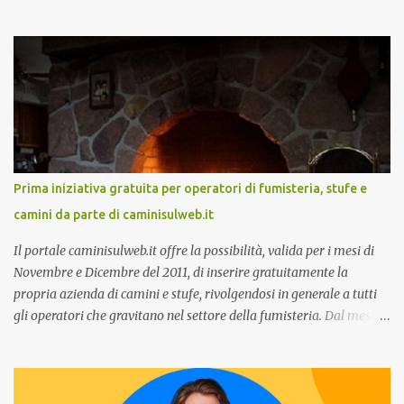
due speech, il primo dal titolo “ Il presente e futuro del Customer
care omnicanale: come incontrare le aspettative dei clienti ”, il
secondo:” Caso d’uso: La Rinascente On Demand – come vendere
tramite WhatsApp Business ”. Il primo appuntamento è per le ore
14:30 con Cristina Parigi, Country Manager di CM.com Italia, che
terrà una presentazione dal titolo:” Il presente e futuro del
Customer care omnicanale: come incontrare le aspettative dei
clienti ”. I punti che verranno affrontati sono il Customer care, lo
stato dell’arte e i punti di miglioramento, quali i molteplici canali di
Prima iniziativa gratuita per operatori di fumisteria, stufe e
comunicazione e quali utilizzare in ottica di miglioramento, le
camini da parte di caminisulweb.it
previsioni da oggi al 2030 su come rispondere alle aspettative del
c...
Il portale caminisulweb.it offre la possibilità, valida per i mesi di
Novembre e Dicembre del 2011, di inserire gratuitamente la
propria azienda di camini e stufe, rivolgendosi in generale a tutti
gli operatori che gravitano nel settore della fumisteria. Dal mese di
Novembre e per tutto il mese di Dicembre il portale e motore di
ricerca aziendale caminisulweb.it , specializzato nel campo degli
impianti di riscaldamento, stufe e camini, e fumisteria in generale
offre la registrazione gratuita a vantaggio di tutte le aziende