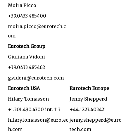
Moira Picco
+39.0433.485400
moira.picco@eurotech.c
om
Eurotech Group
Giuliana Vidoni
+39.0433.485462
g.vidoni@eurotech.com
Eurotech USA
Eurotech Europe
Hilary Tomasson
Jenny Shepperd
+1.301.490.4700 int. 113
+44.1223.403421
hilary.tomasson@eurotec
jenny.shepperd@euro
h.com
tech.com