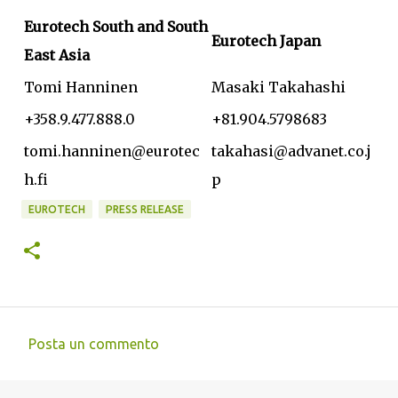
Eurotech South and South
Eurotech Japan
East Asia
Tomi Hanninen
Masaki Takahashi
+358.9.477.888.0
+81.904.5798683
tomi.hanninen@eurotec
takahasi@advanet.co.j
h.fi
p
EUROTECH
PRESS RELEASE
Posta un commento
C
o