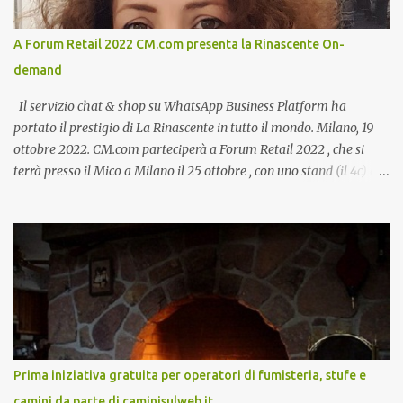
A Forum Retail 2022 CM.com presenta la Rinascente On-
demand
Il servizio chat & shop su WhatsApp Business Platform ha
portato il prestigio di La Rinascente in tutto il mondo. Milano, 19
ottobre 2022. CM.com parteciperà a Forum Retail 2022 , che si
terrà presso il Mico a Milano il 25 ottobre , con uno stand (il 4c) e
due speech, il primo dal titolo “ Il presente e futuro del Customer
care omnicanale: come incontrare le aspettative dei clienti ”, il
secondo:” Caso d’uso: La Rinascente On Demand – come vendere
tramite WhatsApp Business ”. Il primo appuntamento è per le ore
14:30 con Cristina Parigi, Country Manager di CM.com Italia, che
terrà una presentazione dal titolo:” Il presente e futuro del
Customer care omnicanale: come incontrare le aspettative dei
clienti ”. I punti che verranno affrontati sono il Customer care, lo
stato dell’arte e i punti di miglioramento, quali i molteplici canali di
Prima iniziativa gratuita per operatori di fumisteria, stufe e
comunicazione e quali utilizzare in ottica di miglioramento, le
camini da parte di caminisulweb.it