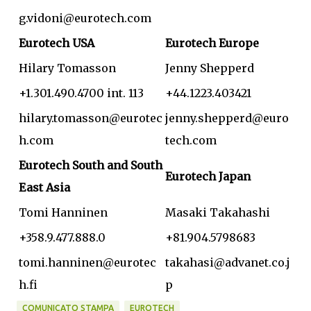
g.vidoni@eurotech.com
Eurotech USA
Eurotech Europe
Hilary Tomasson
Jenny Shepperd
+1.301.490.4700 int. 113
+44.1223.403421
hilary.tomasson@eurotec
jenny.shepperd@euro
h.com
tech.com
Eurotech South and South
Eurotech Japan
East Asia
Tomi Hanninen
Masaki Takahashi
+358.9.477.888.0
+81.904.5798683
tomi.hanninen@eurotec
takahasi@advanet.co.j
h.fi
p
COMUNICATO STAMPA
EUROTECH