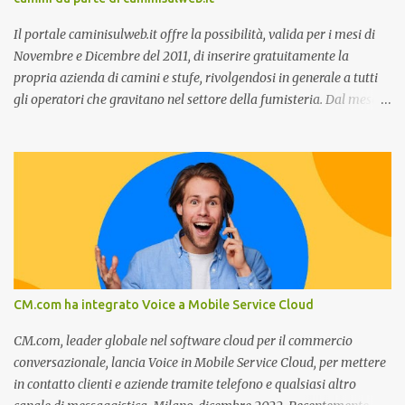
previsioni da oggi al 2030 su come rispondere alle aspettative del
c...
Il portale caminisulweb.it offre la possibilità, valida per i mesi di
Novembre e Dicembre del 2011, di inserire gratuitamente la
propria azienda di camini e stufe, rivolgendosi in generale a tutti
gli operatori che gravitano nel settore della fumisteria. Dal mese di
Novembre e per tutto il mese di Dicembre il portale e motore di
ricerca aziendale caminisulweb.it , specializzato nel campo degli
impianti di riscaldamento, stufe e camini, e fumisteria in generale
offre la registrazione gratuita a vantaggio di tutte le aziende
operanti nel settore. E’ possibile infatti all’interno del sito inserire
gratuitamente i propri dati aziendali, indirizzi, recapiti, recensione
(che verrà corretta, migliorata e modificata all’occorrenza da
redattori specializzati), immagini dei prodotti e fino a un massimo
di 5 servizi e prodotti specificandone uno o più principali. Le
CM.com ha integrato Voice a Mobile Service Cloud
aziende vengono ordinate all’interno delle varie categorie in base a
un algoritmo di ordina...
CM.com, leader globale nel software cloud per il commercio
conversazionale, lancia Voice in Mobile Service Cloud, per mettere
in contatto clienti e aziende tramite telefono e qualsiasi altro