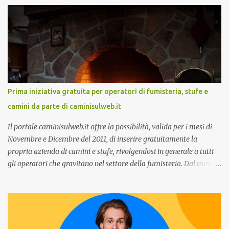
care omnicanale: come incontrare le aspettative dei clienti ”, il
secondo:” Caso d’uso: La Rinascente On Demand – come vendere
tramite WhatsApp Business ”. Il primo appuntamento è per le ore
14:30 con Cristina Parigi, Country Manager di CM.com Italia, che
terrà una presentazione dal titolo:” Il presente e futuro del
Customer care omnicanale: come incontrare le aspettative dei
clienti ”. I punti che verranno affrontati sono il Customer care, lo
stato dell’arte e i punti di miglioramento, quali i molteplici canali di
Prima iniziativa gratuita per operatori di fumisteria, stufe e
comunicazione e quali utilizzare in ottica di miglioramento, le
camini da parte di caminisulweb.it
previsioni da oggi al 2030 su come rispondere alle aspettative del
c...
Il portale caminisulweb.it offre la possibilità, valida per i mesi di
Novembre e Dicembre del 2011, di inserire gratuitamente la
propria azienda di camini e stufe, rivolgendosi in generale a tutti
gli operatori che gravitano nel settore della fumisteria. Dal mese di
Novembre e per tutto il mese di Dicembre il portale e motore di
ricerca aziendale caminisulweb.it , specializzato nel campo degli
impianti di riscaldamento, stufe e camini, e fumisteria in generale
offre la registrazione gratuita a vantaggio di tutte le aziende
operanti nel settore. E’ possibile infatti all’interno del sito inserire