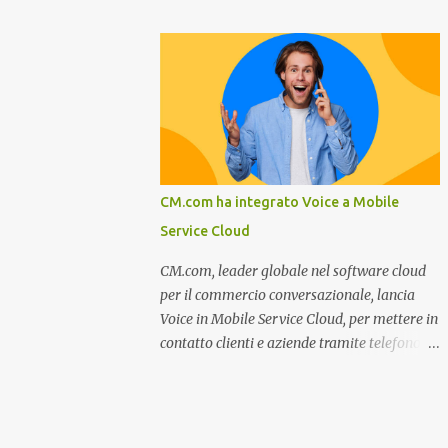
miglioramento, le previsioni da oggi al 2030
nel settore della fumisteria. Dal mese di
su come rispondere alle aspettative del c...
Novembre e per tutto il mese di Dicembre il
portale e motore di ricerca aziendale
caminisulweb.it , specializzato nel campo
degli impianti di riscaldamento, stufe e
camini, e fumisteria in generale offre la
registrazione gratuita a vantaggio di tutte le
aziende operanti nel settore. E’ possibile
CM.com ha integrato Voice a Mobile
infatti all’interno del sito inserire
Service Cloud
gratuitamente i propri dati aziendali,
indirizzi, recapiti, recensione (che verrà
CM.com, leader globale nel software cloud
corretta, migliorata e modificata
per il commercio conversazionale, lancia
all’occorrenza da redattori specializzati),
Voice in Mobile Service Cloud, per mettere in
immagini dei prodotti e fino a un massimo
contatto clienti e aziende tramite telefono e
di 5 servizi e prodotti specificandone uno o
qualsiasi altro canale di messaggistica.
più principali. Le aziende vengono ordinate
Milano, dicembre 2022. Recentemente
all’interno delle varie categorie in base a un
nominata da Juniper Research challenger
algoritmo di ordina...
nel Mobile Voice e leader nel mercato CCaaS