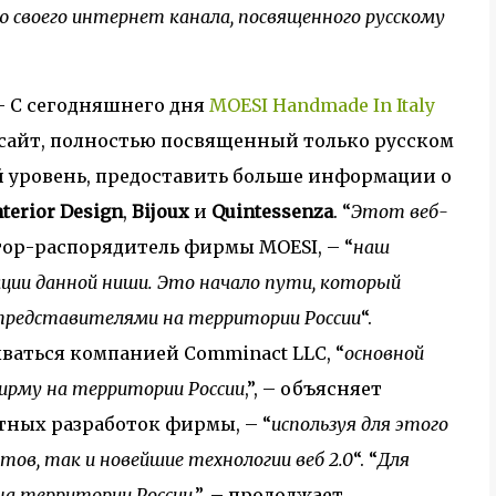
ю своего интернет канала, посвященного русскому
 С сегодняшнего дня
MOESI Handmade In Italy
-сайт, полностью посвященный только русском
 уровень, предоставить больше информации о
nterior Design
,
Bijoux
и
Quintessenza
. “
Этот веб-
ктор-распорядитель фирмы MOESI, – “
наш
ции данной ниши. Это начало пути, который
представителями на территории России
“.
ваться компанией Comminact LLC, “
основной
ирму на территории России
,”, – объясняет
тных разработок фирмы, – “
используя для этого
ов, так и новейшие технологии веб 2.0
“. “
Для
на территории России
,”, – продолжает