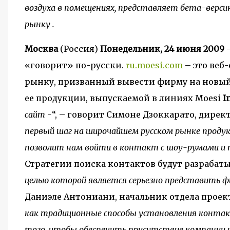
воздуха в помещениях, представляет бета-верси
рынку .
Москва
(Россия)
Понедельник, 24 июня 2009
–
«говорит» по-русски.
ru.moesi.com
– это веб
рынку, призванный вывести фирму на новый
ее продукции, выпускаемой в линиях Moesi
I
сайт -
“, – говорит Симоне Дзоккарато, дире
первый шаг на широчайшем русском рынке продук
позволит нам войти в контакт с шоу-румами и 
Стратегии поиска контактов будут разрабаты
целью которой является серьезно представить ф
Даниэле Антониани, начальник отдела проек
как традиционные способы установления контакт
того, чтобы обеспечить присутствие компании 