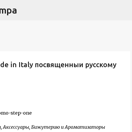
ampa
Passa ai contenuti principali
e in Italy посвященныи русскому
а, Аксессуары, Бижутерию и Ароматизаторы