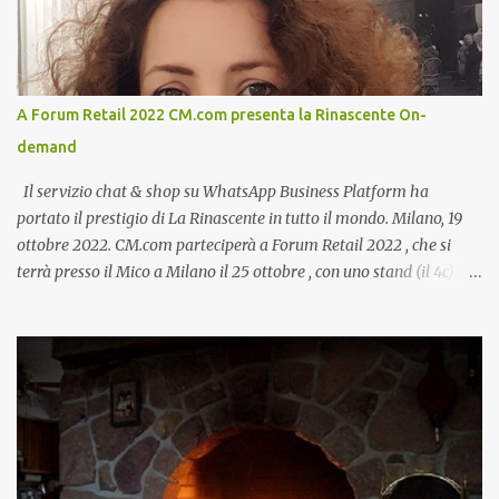
A Forum Retail 2022 CM.com presenta la Rinascente On-
demand
Il servizio chat & shop su WhatsApp Business Platform ha
portato il prestigio di La Rinascente in tutto il mondo. Milano, 19
ottobre 2022. CM.com parteciperà a Forum Retail 2022 , che si
terrà presso il Mico a Milano il 25 ottobre , con uno stand (il 4c) e
due speech, il primo dal titolo “ Il presente e futuro del Customer
care omnicanale: come incontrare le aspettative dei clienti ”, il
secondo:” Caso d’uso: La Rinascente On Demand – come vendere
tramite WhatsApp Business ”. Il primo appuntamento è per le ore
14:30 con Cristina Parigi, Country Manager di CM.com Italia, che
terrà una presentazione dal titolo:” Il presente e futuro del
Customer care omnicanale: come incontrare le aspettative dei
clienti ”. I punti che verranno affrontati sono il Customer care, lo