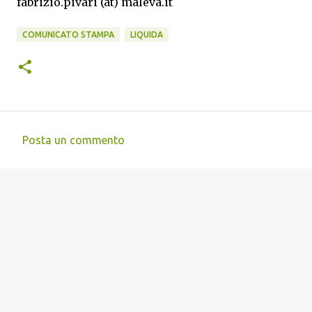
fabrizio.pivari (at) maleva.it
COMUNICATO STAMPA
LIQUIDA
Posta un commento
C
o
m
m
e
n
t
i