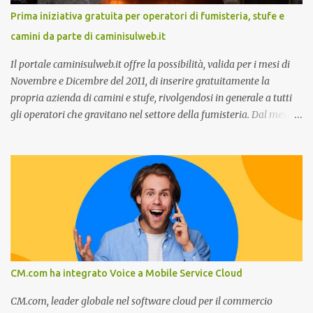
stato dell’arte e i punti di miglioramento, quali i molteplici canali di
Prima iniziativa gratuita per operatori di fumisteria, stufe e
comunicazione e quali utilizzare in ottica di miglioramento, le
camini da parte di caminisulweb.it
previsioni da oggi al 2030 su come rispondere alle aspettative del
c...
Il portale caminisulweb.it offre la possibilità, valida per i mesi di
Novembre e Dicembre del 2011, di inserire gratuitamente la
propria azienda di camini e stufe, rivolgendosi in generale a tutti
gli operatori che gravitano nel settore della fumisteria. Dal mese di
Novembre e per tutto il mese di Dicembre il portale e motore di
ricerca aziendale caminisulweb.it , specializzato nel campo degli
impianti di riscaldamento, stufe e camini, e fumisteria in generale
offre la registrazione gratuita a vantaggio di tutte le aziende
operanti nel settore. E’ possibile infatti all’interno del sito inserire
gratuitamente i propri dati aziendali, indirizzi, recapiti, recensione
(che verrà corretta, migliorata e modificata all’occorrenza da
redattori specializzati), immagini dei prodotti e fino a un massimo
di 5 servizi e prodotti specificandone uno o più principali. Le
CM.com ha integrato Voice a Mobile Service Cloud
aziende vengono ordinate all’interno delle varie categorie in base a
un algoritmo di ordina...
CM.com, leader globale nel software cloud per il commercio