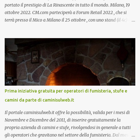
portato il prestigio di La Rinascente in tutto il mondo. Milano, 19
ottobre 2022. CM.com parteciperà a Forum Retail 2022 , che si
terrà presso il Mico a Milano il 25 ottobre , con uno stand (il 4c) e
due speech, il primo dal titolo “ Il presente e futuro del Customer
care omnicanale: come incontrare le aspettative dei clienti ”, il
secondo:” Caso d’uso: La Rinascente On Demand – come vendere
tramite WhatsApp Business ”. Il primo appuntamento è per le ore
14:30 con Cristina Parigi, Country Manager di CM.com Italia, che
terrà una presentazione dal titolo:” Il presente e futuro del
Customer care omnicanale: come incontrare le aspettative dei
clienti ”. I punti che verranno affrontati sono il Customer care, lo
stato dell’arte e i punti di miglioramento, quali i molteplici canali di
Prima iniziativa gratuita per operatori di fumisteria, stufe e
comunicazione e quali utilizzare in ottica di miglioramento, le
camini da parte di caminisulweb.it
previsioni da oggi al 2030 su come rispondere alle aspettative del
c...
Il portale caminisulweb.it offre la possibilità, valida per i mesi di
Novembre e Dicembre del 2011, di inserire gratuitamente la
propria azienda di camini e stufe, rivolgendosi in generale a tutti
gli operatori che gravitano nel settore della fumisteria. Dal mese di