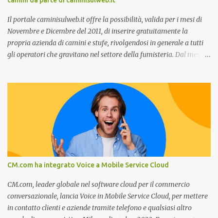
camini da parte di caminisulweb.it
previsioni da oggi al 2030 su come rispondere alle aspettative del
c...
Il portale caminisulweb.it offre la possibilità, valida per i mesi di
Novembre e Dicembre del 2011, di inserire gratuitamente la
propria azienda di camini e stufe, rivolgendosi in generale a tutti
gli operatori che gravitano nel settore della fumisteria. Dal mese di
Novembre e per tutto il mese di Dicembre il portale e motore di
ricerca aziendale caminisulweb.it , specializzato nel campo degli
impianti di riscaldamento, stufe e camini, e fumisteria in generale
offre la registrazione gratuita a vantaggio di tutte le aziende
operanti nel settore. E’ possibile infatti all’interno del sito inserire
gratuitamente i propri dati aziendali, indirizzi, recapiti, recensione
(che verrà corretta, migliorata e modificata all’occorrenza da
redattori specializzati), immagini dei prodotti e fino a un massimo
di 5 servizi e prodotti specificandone uno o più principali. Le
CM.com ha integrato Voice a Mobile Service Cloud
aziende vengono ordinate all’interno delle varie categorie in base a
un algoritmo di ordina...
CM.com, leader globale nel software cloud per il commercio
conversazionale, lancia Voice in Mobile Service Cloud, per mettere
in contatto clienti e aziende tramite telefono e qualsiasi altro