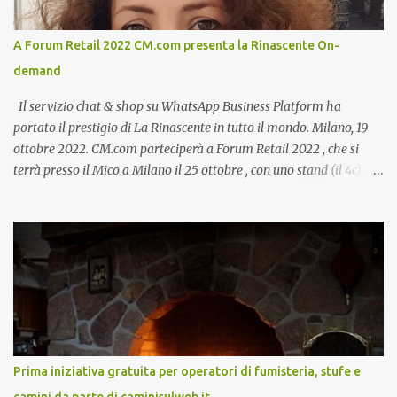
A Forum Retail 2022 CM.com presenta la Rinascente On-
demand
Il servizio chat & shop su WhatsApp Business Platform ha
portato il prestigio di La Rinascente in tutto il mondo. Milano, 19
ottobre 2022. CM.com parteciperà a Forum Retail 2022 , che si
terrà presso il Mico a Milano il 25 ottobre , con uno stand (il 4c) e
due speech, il primo dal titolo “ Il presente e futuro del Customer
care omnicanale: come incontrare le aspettative dei clienti ”, il
secondo:” Caso d’uso: La Rinascente On Demand – come vendere
tramite WhatsApp Business ”. Il primo appuntamento è per le ore
14:30 con Cristina Parigi, Country Manager di CM.com Italia, che
terrà una presentazione dal titolo:” Il presente e futuro del
Customer care omnicanale: come incontrare le aspettative dei
clienti ”. I punti che verranno affrontati sono il Customer care, lo
stato dell’arte e i punti di miglioramento, quali i molteplici canali di
Prima iniziativa gratuita per operatori di fumisteria, stufe e
comunicazione e quali utilizzare in ottica di miglioramento, le