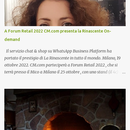
A Forum Retail 2022 CM.com presenta la Rinascente On-
demand
Il servizio chat & shop su WhatsApp Business Platform ha
portato il prestigio di La Rinascente in tutto il mondo. Milano, 19
ottobre 2022. CM.com parteciperà a Forum Retail 2022 , che si
terrà presso il Mico a Milano il 25 ottobre , con uno stand (il 4c) e
due speech, il primo dal titolo “ Il presente e futuro del Customer
care omnicanale: come incontrare le aspettative dei clienti ”, il
secondo:” Caso d’uso: La Rinascente On Demand – come vendere
tramite WhatsApp Business ”. Il primo appuntamento è per le ore
14:30 con Cristina Parigi, Country Manager di CM.com Italia, che
terrà una presentazione dal titolo:” Il presente e futuro del
Customer care omnicanale: come incontrare le aspettative dei
clienti ”. I punti che verranno affrontati sono il Customer care, lo