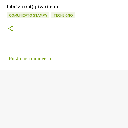
fabrizio (at) pivari.com
COMUNICATO STAMPA
TECHSIGNO
Posta un commento
C
o
m
m
e
n
t
i