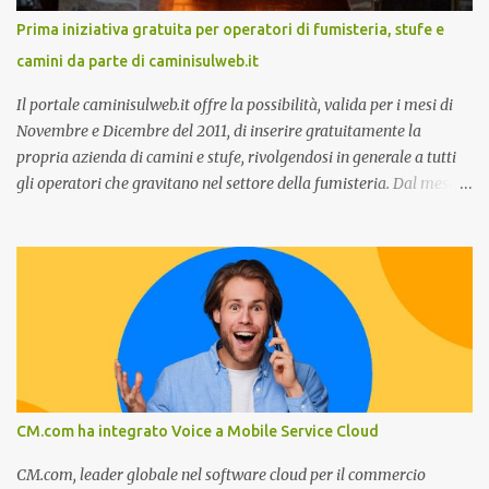
stato dell’arte e i punti di miglioramento, quali i molteplici canali di
Prima iniziativa gratuita per operatori di fumisteria, stufe e
comunicazione e quali utilizzare in ottica di miglioramento, le
camini da parte di caminisulweb.it
previsioni da oggi al 2030 su come rispondere alle aspettative del
c...
Il portale caminisulweb.it offre la possibilità, valida per i mesi di
Novembre e Dicembre del 2011, di inserire gratuitamente la
propria azienda di camini e stufe, rivolgendosi in generale a tutti
gli operatori che gravitano nel settore della fumisteria. Dal mese di
Novembre e per tutto il mese di Dicembre il portale e motore di
ricerca aziendale caminisulweb.it , specializzato nel campo degli
impianti di riscaldamento, stufe e camini, e fumisteria in generale
offre la registrazione gratuita a vantaggio di tutte le aziende
operanti nel settore. E’ possibile infatti all’interno del sito inserire
gratuitamente i propri dati aziendali, indirizzi, recapiti, recensione
(che verrà corretta, migliorata e modificata all’occorrenza da
redattori specializzati), immagini dei prodotti e fino a un massimo
di 5 servizi e prodotti specificandone uno o più principali. Le
CM.com ha integrato Voice a Mobile Service Cloud
aziende vengono ordinate all’interno delle varie categorie in base a
un algoritmo di ordina...
CM.com, leader globale nel software cloud per il commercio