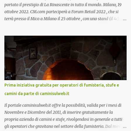
portato il prestigio di La Rinascente in tutto il mondo. Milano, 19
ottobre 2022. CM.com parteciperà a Forum Retail 2022 , che si
terrà presso il Mico a Milano il 25 ottobre , con uno stand (il 4c) e
due speech, il primo dal titolo “ Il presente e futuro del Customer
care omnicanale: come incontrare le aspettative dei clienti ”, il
secondo:” Caso d’uso: La Rinascente On Demand – come vendere
tramite WhatsApp Business ”. Il primo appuntamento è per le ore
14:30 con Cristina Parigi, Country Manager di CM.com Italia, che
terrà una presentazione dal titolo:” Il presente e futuro del
Customer care omnicanale: come incontrare le aspettative dei
clienti ”. I punti che verranno affrontati sono il Customer care, lo
stato dell’arte e i punti di miglioramento, quali i molteplici canali di
Prima iniziativa gratuita per operatori di fumisteria, stufe e
comunicazione e quali utilizzare in ottica di miglioramento, le
camini da parte di caminisulweb.it
previsioni da oggi al 2030 su come rispondere alle aspettative del
c...
Il portale caminisulweb.it offre la possibilità, valida per i mesi di
Novembre e Dicembre del 2011, di inserire gratuitamente la
propria azienda di camini e stufe, rivolgendosi in generale a tutti
gli operatori che gravitano nel settore della fumisteria. Dal mese di