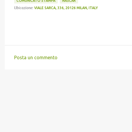
COMUNICATO STAMPA
NASCAR
Ubicazione:
VIALE SARCA, 336, 20126 MILAN, ITALY
Posta un commento
C
o
m
m
e
n
t
i