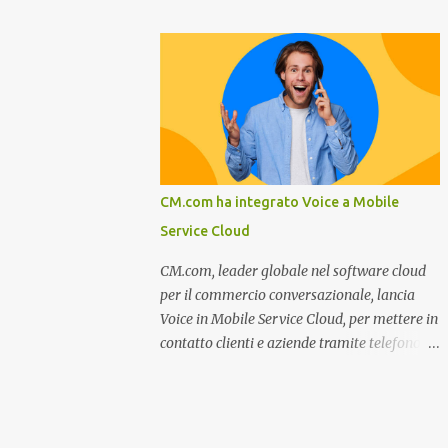
miglioramento, le previsioni da oggi al 2030
nel settore della fumisteria. Dal mese di
su come rispondere alle aspettative del c...
Novembre e per tutto il mese di Dicembre il
portale e motore di ricerca aziendale
caminisulweb.it , specializzato nel campo
degli impianti di riscaldamento, stufe e
camini, e fumisteria in generale offre la
registrazione gratuita a vantaggio di tutte le
aziende operanti nel settore. E’ possibile
CM.com ha integrato Voice a Mobile
infatti all’interno del sito inserire
Service Cloud
gratuitamente i propri dati aziendali,
indirizzi, recapiti, recensione (che verrà
CM.com, leader globale nel software cloud
corretta, migliorata e modificata
per il commercio conversazionale, lancia
all’occorrenza da redattori specializzati),
Voice in Mobile Service Cloud, per mettere in
immagini dei prodotti e fino a un massimo
contatto clienti e aziende tramite telefono e
di 5 servizi e prodotti specificandone uno o
qualsiasi altro canale di messaggistica.
più principali. Le aziende vengono ordinate
Milano, dicembre 2022. Recentemente
all’interno delle varie categorie in base a un
nominata da Juniper Research challenger
algoritmo di ordina...
nel Mobile Voice e leader nel mercato CCaaS