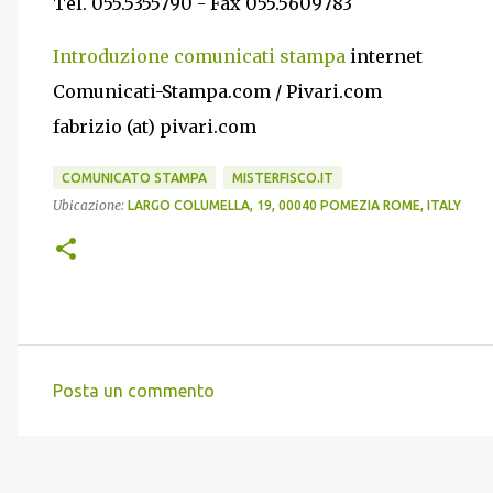
Tel. 055.5355790 - Fax 055.5609783
Introduzione comunicati stampa
internet
Comunicati-Stampa.com / Pivari.com
fabrizio (at) pivari.com
COMUNICATO STAMPA
MISTERFISCO.IT
Ubicazione:
LARGO COLUMELLA, 19, 00040 POMEZIA ROME, ITALY
Posta un commento
C
o
m