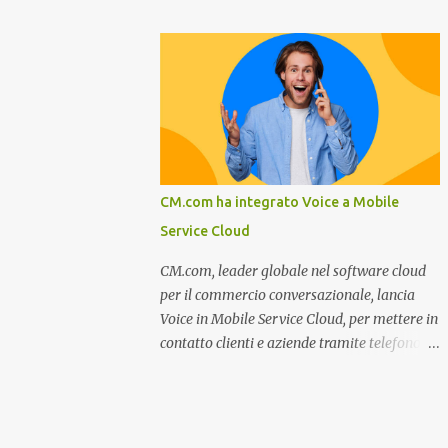
miglioramento, le previsioni da oggi al 2030
nel settore della fumisteria. Dal mese di
su come rispondere alle aspettative del c...
Novembre e per tutto il mese di Dicembre il
portale e motore di ricerca aziendale
caminisulweb.it , specializzato nel campo
degli impianti di riscaldamento, stufe e
camini, e fumisteria in generale offre la
registrazione gratuita a vantaggio di tutte le
aziende operanti nel settore. E’ possibile
CM.com ha integrato Voice a Mobile
infatti all’interno del sito inserire
Service Cloud
gratuitamente i propri dati aziendali,
indirizzi, recapiti, recensione (che verrà
CM.com, leader globale nel software cloud
corretta, migliorata e modificata
per il commercio conversazionale, lancia
all’occorrenza da redattori specializzati),
Voice in Mobile Service Cloud, per mettere in
immagini dei prodotti e fino a un massimo
contatto clienti e aziende tramite telefono e
di 5 servizi e prodotti specificandone uno o
qualsiasi altro canale di messaggistica.
più principali. Le aziende vengono ordinate
Milano, dicembre 2022. Recentemente
all’interno delle varie categorie in base a un
nominata da Juniper Research challenger
algoritmo di ordina...
nel Mobile Voice e leader nel mercato CCaaS