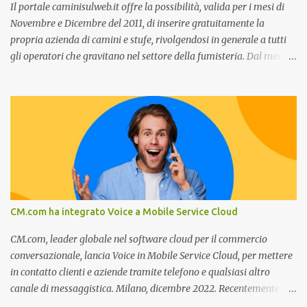
c...
Il portale caminisulweb.it offre la possibilità, valida per i mesi di
Novembre e Dicembre del 2011, di inserire gratuitamente la
propria azienda di camini e stufe, rivolgendosi in generale a tutti
gli operatori che gravitano nel settore della fumisteria. Dal mese di
Novembre e per tutto il mese di Dicembre il portale e motore di
ricerca aziendale caminisulweb.it , specializzato nel campo degli
impianti di riscaldamento, stufe e camini, e fumisteria in generale
offre la registrazione gratuita a vantaggio di tutte le aziende
operanti nel settore. E’ possibile infatti all’interno del sito inserire
gratuitamente i propri dati aziendali, indirizzi, recapiti, recensione
(che verrà corretta, migliorata e modificata all’occorrenza da
redattori specializzati), immagini dei prodotti e fino a un massimo
di 5 servizi e prodotti specificandone uno o più principali. Le
CM.com ha integrato Voice a Mobile Service Cloud
aziende vengono ordinate all’interno delle varie categorie in base a
un algoritmo di ordina...
CM.com, leader globale nel software cloud per il commercio
conversazionale, lancia Voice in Mobile Service Cloud, per mettere
in contatto clienti e aziende tramite telefono e qualsiasi altro
canale di messaggistica. Milano, dicembre 2022. Recentemente
nominata da Juniper Research challenger nel Mobile Voice e