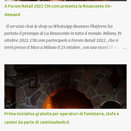
A Forum Retail 2022 CM.com presenta la Rinascente On-
demand
Il servizio chat & shop su WhatsApp Business Platform ha
portato il prestigio di La Rinascente in tutto il mondo. Milano, 19
ottobre 2022. CM.com parteciperà a Forum Retail 2022 , che si
terrà presso il Mico a Milano il 25 ottobre , con uno stand (il 4c) e
due speech, il primo dal titolo “ Il presente e futuro del Customer
care omnicanale: come incontrare le aspettative dei clienti ”, il
secondo:” Caso d’uso: La Rinascente On Demand – come vendere
tramite WhatsApp Business ”. Il primo appuntamento è per le ore
14:30 con Cristina Parigi, Country Manager di CM.com Italia, che
terrà una presentazione dal titolo:” Il presente e futuro del
Customer care omnicanale: come incontrare le aspettative dei
clienti ”. I punti che verranno affrontati sono il Customer care, lo
stato dell’arte e i punti di miglioramento, quali i molteplici canali di
Prima iniziativa gratuita per operatori di fumisteria, stufe e
comunicazione e quali utilizzare in ottica di miglioramento, le
camini da parte di caminisulweb.it
previsioni da oggi al 2030 su come rispondere alle aspettative del