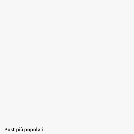
n
t
i
Post più popolari