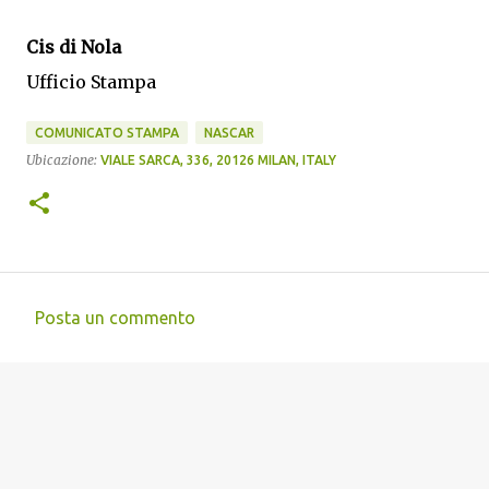
Cis di Nola
Ufficio Stampa
COMUNICATO STAMPA
NASCAR
Ubicazione:
VIALE SARCA, 336, 20126 MILAN, ITALY
Posta un commento
C
o
m
m
e