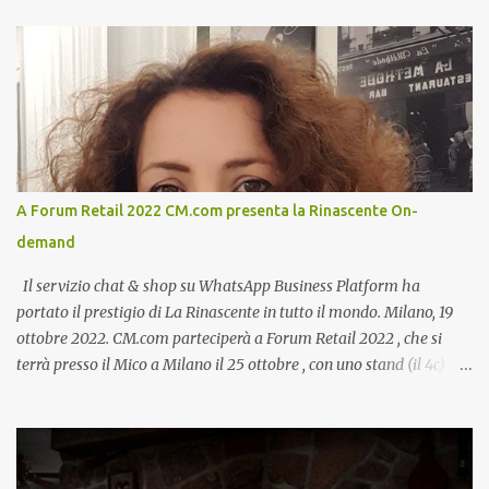
A Forum Retail 2022 CM.com presenta la Rinascente On-
demand
Il servizio chat & shop su WhatsApp Business Platform ha
portato il prestigio di La Rinascente in tutto il mondo. Milano, 19
ottobre 2022. CM.com parteciperà a Forum Retail 2022 , che si
terrà presso il Mico a Milano il 25 ottobre , con uno stand (il 4c) e
due speech, il primo dal titolo “ Il presente e futuro del Customer
care omnicanale: come incontrare le aspettative dei clienti ”, il
secondo:” Caso d’uso: La Rinascente On Demand – come vendere
tramite WhatsApp Business ”. Il primo appuntamento è per le ore