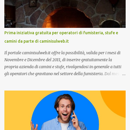
14:30 con Cristina Parigi, Country Manager di CM.com Italia, che
terrà una presentazione dal titolo:” Il presente e futuro del
Customer care omnicanale: come incontrare le aspettative dei
clienti ”. I punti che verranno affrontati sono il Customer care, lo
stato dell’arte e i punti di miglioramento, quali i molteplici canali di
Prima iniziativa gratuita per operatori di fumisteria, stufe e
comunicazione e quali utilizzare in ottica di miglioramento, le
camini da parte di caminisulweb.it
previsioni da oggi al 2030 su come rispondere alle aspettative del
c...
Il portale caminisulweb.it offre la possibilità, valida per i mesi di
Novembre e Dicembre del 2011, di inserire gratuitamente la
propria azienda di camini e stufe, rivolgendosi in generale a tutti
gli operatori che gravitano nel settore della fumisteria. Dal mese di
Novembre e per tutto il mese di Dicembre il portale e motore di
ricerca aziendale caminisulweb.it , specializzato nel campo degli
impianti di riscaldamento, stufe e camini, e fumisteria in generale
offre la registrazione gratuita a vantaggio di tutte le aziende
operanti nel settore. E’ possibile infatti all’interno del sito inserire
gratuitamente i propri dati aziendali, indirizzi, recapiti, recensione
(che verrà corretta, migliorata e modificata all’occorrenza da
redattori specializzati), immagini dei prodotti e fino a un massimo