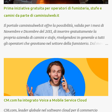
stato dell’arte e i punti di miglioramento, quali i molteplici canali di
Prima iniziativa gratuita per operatori di fumisteria, stufe e
comunicazione e quali utilizzare in ottica di miglioramento, le
camini da parte di caminisulweb.it
previsioni da oggi al 2030 su come rispondere alle aspettative del
c...
Il portale caminisulweb.it offre la possibilità, valida per i mesi di
Novembre e Dicembre del 2011, di inserire gratuitamente la
propria azienda di camini e stufe, rivolgendosi in generale a tutti
gli operatori che gravitano nel settore della fumisteria. Dal mese di
Novembre e per tutto il mese di Dicembre il portale e motore di
ricerca aziendale caminisulweb.it , specializzato nel campo degli
impianti di riscaldamento, stufe e camini, e fumisteria in generale
offre la registrazione gratuita a vantaggio di tutte le aziende
operanti nel settore. E’ possibile infatti all’interno del sito inserire
gratuitamente i propri dati aziendali, indirizzi, recapiti, recensione
(che verrà corretta, migliorata e modificata all’occorrenza da
redattori specializzati), immagini dei prodotti e fino a un massimo
di 5 servizi e prodotti specificandone uno o più principali. Le
CM.com ha integrato Voice a Mobile Service Cloud
aziende vengono ordinate all’interno delle varie categorie in base a
un algoritmo di ordina...
CM.com, leader globale nel software cloud per il commercio