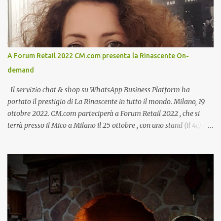
A Forum Retail 2022 CM.com presenta la Rinascente On-
demand
Il servizio chat & shop su WhatsApp Business Platform ha
portato il prestigio di La Rinascente in tutto il mondo. Milano, 19
ottobre 2022. CM.com parteciperà a Forum Retail 2022 , che si
terrà presso il Mico a Milano il 25 ottobre , con uno stand (il 4c) e
due speech, il primo dal titolo “ Il presente e futuro del Customer
care omnicanale: come incontrare le aspettative dei clienti ”, il
secondo:” Caso d’uso: La Rinascente On Demand – come vendere
tramite WhatsApp Business ”. Il primo appuntamento è per le ore
14:30 con Cristina Parigi, Country Manager di CM.com Italia, che
terrà una presentazione dal titolo:” Il presente e futuro del
Customer care omnicanale: come incontrare le aspettative dei
clienti ”. I punti che verranno affrontati sono il Customer care, lo