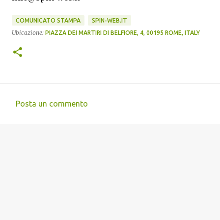
COMUNICATO STAMPA
SPIN-WEB.IT
Ubicazione:
PIAZZA DEI MARTIRI DI BELFIORE, 4, 00195 ROME, ITALY
Posta un commento
C
o
m
m
e
n
t
i