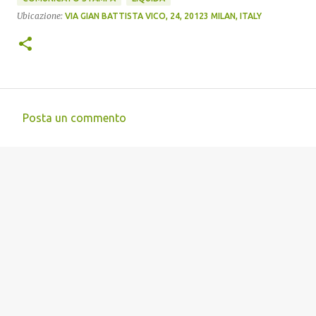
Ubicazione:
VIA GIAN BATTISTA VICO, 24, 20123 MILAN, ITALY
Posta un commento
C
o
m
m
e
n
t
i