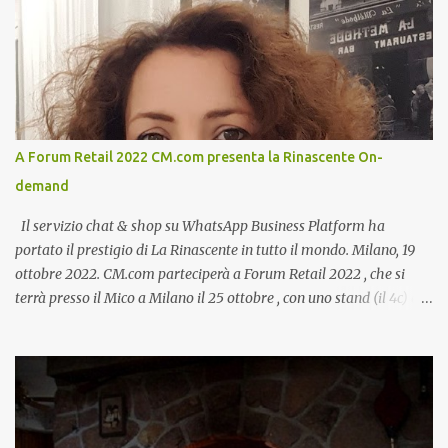
A Forum Retail 2022 CM.com presenta la Rinascente On-
demand
Il servizio chat & shop su WhatsApp Business Platform ha
portato il prestigio di La Rinascente in tutto il mondo. Milano, 19
ottobre 2022. CM.com parteciperà a Forum Retail 2022 , che si
terrà presso il Mico a Milano il 25 ottobre , con uno stand (il 4c) e
due speech, il primo dal titolo “ Il presente e futuro del Customer
care omnicanale: come incontrare le aspettative dei clienti ”, il
secondo:” Caso d’uso: La Rinascente On Demand – come vendere
tramite WhatsApp Business ”. Il primo appuntamento è per le ore
14:30 con Cristina Parigi, Country Manager di CM.com Italia, che
terrà una presentazione dal titolo:” Il presente e futuro del