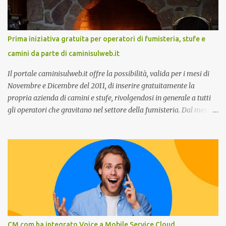
Customer care omnicanale: come incontrare le aspettative dei
clienti ”. I punti che verranno affrontati sono il Customer care, lo
stato dell’arte e i punti di miglioramento, quali i molteplici canali di
Prima iniziativa gratuita per operatori di fumisteria, stufe e
comunicazione e quali utilizzare in ottica di miglioramento, le
camini da parte di caminisulweb.it
previsioni da oggi al 2030 su come rispondere alle aspettative del
c...
Il portale caminisulweb.it offre la possibilità, valida per i mesi di
Novembre e Dicembre del 2011, di inserire gratuitamente la
propria azienda di camini e stufe, rivolgendosi in generale a tutti
gli operatori che gravitano nel settore della fumisteria. Dal mese di
Novembre e per tutto il mese di Dicembre il portale e motore di
ricerca aziendale caminisulweb.it , specializzato nel campo degli
impianti di riscaldamento, stufe e camini, e fumisteria in generale
offre la registrazione gratuita a vantaggio di tutte le aziende
operanti nel settore. E’ possibile infatti all’interno del sito inserire
gratuitamente i propri dati aziendali, indirizzi, recapiti, recensione
(che verrà corretta, migliorata e modificata all’occorrenza da
redattori specializzati), immagini dei prodotti e fino a un massimo
di 5 servizi e prodotti specificandone uno o più principali. Le
CM.com ha integrato Voice a Mobile Service Cloud