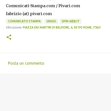
Comunicati-Stampa.com / Pivari.com
fabrizio (at) pivari.com
COMUNICATO STAMPA
GRIGIO
SPIN-WEB.IT
Ubicazione:
PIAZZA DEI MARTIRI DI BELFIORE, 4, 00195 ROME, ITALY
Posta un commento
C
o
m
m
e
n
t