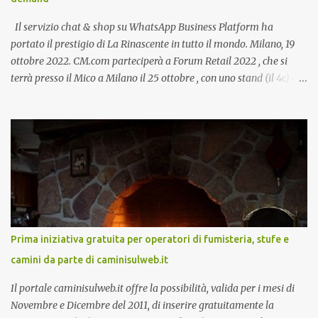
Il servizio chat & shop su WhatsApp Business Platform ha
portato il prestigio di La Rinascente in tutto il mondo. Milano, 19
ottobre 2022. CM.com parteciperà a Forum Retail 2022 , che si
terrà presso il Mico a Milano il 25 ottobre , con uno stand (il 4c) e
due speech, il primo dal titolo “ Il presente e futuro del Customer
care omnicanale: come incontrare le aspettative dei clienti ”, il
secondo:” Caso d’uso: La Rinascente On Demand – come vendere
tramite WhatsApp Business ”. Il primo appuntamento è per le ore
14:30 con Cristina Parigi, Country Manager di CM.com Italia, che
terrà una presentazione dal titolo:” Il presente e futuro del
Customer care omnicanale: come incontrare le aspettative dei
clienti ”. I punti che verranno affrontati sono il Customer care, lo
stato dell’arte e i punti di miglioramento, quali i molteplici canali di
Prima iniziativa gratuita per operatori di fumisteria, stufe e
comunicazione e quali utilizzare in ottica di miglioramento, le
camini da parte di caminisulweb.it
previsioni da oggi al 2030 su come rispondere alle aspettative del
c...
Il portale caminisulweb.it offre la possibilità, valida per i mesi di
Novembre e Dicembre del 2011, di inserire gratuitamente la