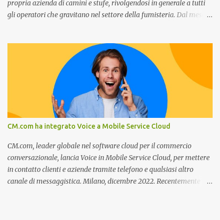
propria azienda di camini e stufe, rivolgendosi in generale a tutti
gli operatori che gravitano nel settore della fumisteria. Dal mese di
Novembre e per tutto il mese di Dicembre il portale e motore di
ricerca aziendale caminisulweb.it , specializzato nel campo degli
impianti di riscaldamento, stufe e camini, e fumisteria in generale
offre la registrazione gratuita a vantaggio di tutte le aziende
operanti nel settore. E’ possibile infatti all’interno del sito inserire
gratuitamente i propri dati aziendali, indirizzi, recapiti, recensione
(che verrà corretta, migliorata e modificata all’occorrenza da
redattori specializzati), immagini dei prodotti e fino a un massimo
di 5 servizi e prodotti specificandone uno o più principali. Le
CM.com ha integrato Voice a Mobile Service Cloud
aziende vengono ordinate all’interno delle varie categorie in base a
un algoritmo di ordina...
CM.com, leader globale nel software cloud per il commercio
conversazionale, lancia Voice in Mobile Service Cloud, per mettere
in contatto clienti e aziende tramite telefono e qualsiasi altro
canale di messaggistica. Milano, dicembre 2022. Recentemente
nominata da Juniper Research challenger nel Mobile Voice e
leader nel mercato CCaaS , CM.com riconosce che l'assistenza
telefonica è un'aggiunta fondamentale alle opzioni di assistenza