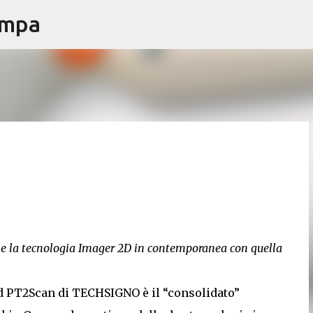
ampa
Passa ai contenuti principali
he la tecnologia Imager 2D in contemporanea con quella
ed PT2Scan di TECHSIGNO è il “consolidato”