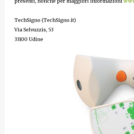
presenti, nonché per maggiori informazioni
www
TechSigno (TechSigno.it)
Via Selvuzzis, 53
33100 Udine