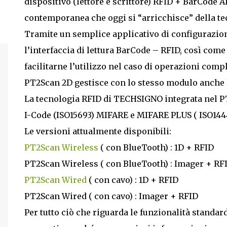
dispositivo (lettore e scrittore) RFID + BarCode A
contemporanea che oggi si “arricchisce” della te
Tramite un semplice applicativo di configurazion
l’interfaccia di lettura BarCode – RFID, così co
facilitarne l’utilizzo nel caso di operazioni compl
PT2Scan 2D gestisce con lo stesso modulo anche la
La tecnologia RFID di TECHSIGNO integrata nel P
I-Code (ISO15693) MIFARE e MIFARE PLUS ( ISO14443
Le versioni attualmente disponibili:
PT2Scan Wireless
( con BlueTooth) : 1D + RFID
PT2Scan Wireless ( con BlueTooth) : Imager + RF
PT2Scan Wired
( con cavo) : 1D + RFID
PT2Scan Wired ( con cavo) : Imager + RFID
Per tutto ciò che riguarda le funzionalità standar