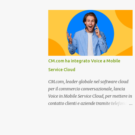
miglioramento, le previsioni da oggi al 2030
nel settore della fumisteria. Dal mese di
su come rispondere alle aspettative del c...
Novembre e per tutto il mese di Dicembre il
portale e motore di ricerca aziendale
caminisulweb.it , specializzato nel campo
degli impianti di riscaldamento, stufe e
camini, e fumisteria in generale offre la
registrazione gratuita a vantaggio di tutte le
aziende operanti nel settore. E’ possibile
CM.com ha integrato Voice a Mobile
infatti all’interno del sito inserire
Service Cloud
gratuitamente i propri dati aziendali,
indirizzi, recapiti, recensione (che verrà
CM.com, leader globale nel software cloud
corretta, migliorata e modificata
per il commercio conversazionale, lancia
all’occorrenza da redattori specializzati),
Voice in Mobile Service Cloud, per mettere in
immagini dei prodotti e fino a un massimo
contatto clienti e aziende tramite telefono e
di 5 servizi e prodotti specificandone uno o
qualsiasi altro canale di messaggistica.
più principali. Le aziende vengono ordinate
Milano, dicembre 2022. Recentemente
all’interno delle varie categorie in base a un
nominata da Juniper Research challenger
algoritmo di ordina...
nel Mobile Voice e leader nel mercato CCaaS