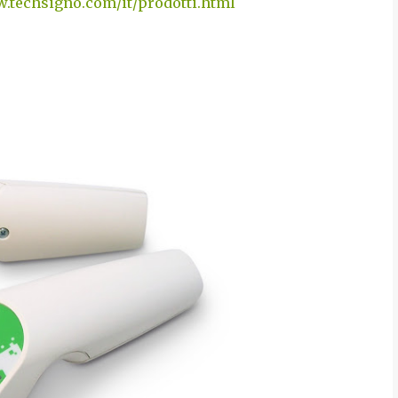
.techsigno.com/it/prodotti.html