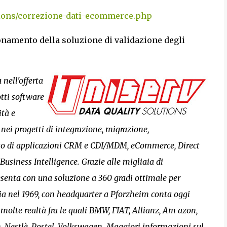
tions/correzione-dati-ecommerce.php
onamento della soluzione di validazione degli
nell'offerta
otti software
ità e
i nei progetti di integrazione, migrazione,
sto di applicazioni CRM e CDI/MDM, eCommerce, Direct
siness Intelligence. Grazie alle migliaia di
resenta con una soluzione a 360 gradi ottimale per
ania nel 1969, con headquarter a Pforzheim conta oggi
n molte realtà fra le quali BMW, FIAT, Allianz, Am azon,
, Nestlè, Postel, Volkswagen. Maggiori informazioni sul