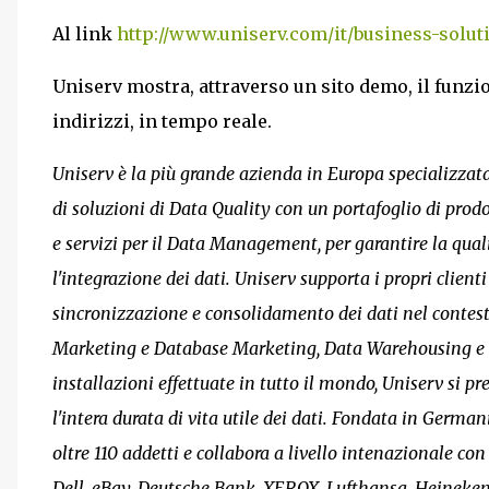
Al link
http://www.uniserv.com/it/business-solu
Uniserv mostra, attraverso un sito demo, il funzi
indirizzi, in tempo reale.
Uniserv è la più grande azienda in Europa specializzata 
di soluzioni di Data Quality con un portafoglio di prod
e servizi per il Data Management, per garantire la qual
l'integrazione dei dati. Uniserv supporta i propri client
sincronizzazione e consolidamento dei dati nel conte
Marketing e Database Marketing, Data Warehousing e Bu
installazioni effettuate in tutto il mondo, Uniserv si p
l'intera durata di vita utile dei dati. Fondata in Germ
oltre 110 addetti e collabora a livello intenazionale co
Dell, eBay, Deutsche Bank, XEROX, Lufthansa, Heineken