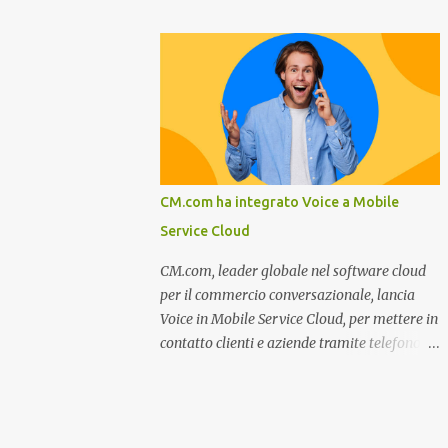
miglioramento, le previsioni da oggi al 2030
nel settore della fumisteria. Dal mese di
su come rispondere alle aspettative del c...
Novembre e per tutto il mese di Dicembre il
portale e motore di ricerca aziendale
caminisulweb.it , specializzato nel campo
degli impianti di riscaldamento, stufe e
camini, e fumisteria in generale offre la
registrazione gratuita a vantaggio di tutte le
aziende operanti nel settore. E’ possibile
CM.com ha integrato Voice a Mobile
infatti all’interno del sito inserire
Service Cloud
gratuitamente i propri dati aziendali,
indirizzi, recapiti, recensione (che verrà
CM.com, leader globale nel software cloud
corretta, migliorata e modificata
per il commercio conversazionale, lancia
all’occorrenza da redattori specializzati),
Voice in Mobile Service Cloud, per mettere in
immagini dei prodotti e fino a un massimo
contatto clienti e aziende tramite telefono e
di 5 servizi e prodotti specificandone uno o
qualsiasi altro canale di messaggistica.
più principali. Le aziende vengono ordinate
Milano, dicembre 2022. Recentemente
all’interno delle varie categorie in base a un
nominata da Juniper Research challenger
algoritmo di ordina...
nel Mobile Voice e leader nel mercato CCaaS