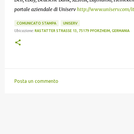
portale aziendale di Uniserv
http://www.uniserv.com/i
COMUNICATO STAMPA
UNISERV
Ubicazione:
RASTATTER STRASSE 13, 75179 PFORZHEIM, GERMANIA
Posta un commento
C
o
m
m
e
n