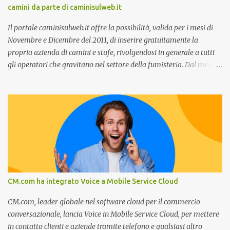
camini da parte di caminisulweb.it
previsioni da oggi al 2030 su come rispondere alle aspettative del
c...
Il portale caminisulweb.it offre la possibilità, valida per i mesi di
Novembre e Dicembre del 2011, di inserire gratuitamente la
propria azienda di camini e stufe, rivolgendosi in generale a tutti
gli operatori che gravitano nel settore della fumisteria. Dal mese di
Novembre e per tutto il mese di Dicembre il portale e motore di
ricerca aziendale caminisulweb.it , specializzato nel campo degli
impianti di riscaldamento, stufe e camini, e fumisteria in generale
offre la registrazione gratuita a vantaggio di tutte le aziende
operanti nel settore. E’ possibile infatti all’interno del sito inserire
gratuitamente i propri dati aziendali, indirizzi, recapiti, recensione
(che verrà corretta, migliorata e modificata all’occorrenza da
redattori specializzati), immagini dei prodotti e fino a un massimo
di 5 servizi e prodotti specificandone uno o più principali. Le
CM.com ha integrato Voice a Mobile Service Cloud
aziende vengono ordinate all’interno delle varie categorie in base a
un algoritmo di ordina...
CM.com, leader globale nel software cloud per il commercio
conversazionale, lancia Voice in Mobile Service Cloud, per mettere
in contatto clienti e aziende tramite telefono e qualsiasi altro