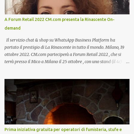
A Forum Retail 2022 CM.com presenta la Rinascente On-
demand
Il servizio chat & shop su WhatsApp Business Platform ha
portato il prestigio di La Rinascente in tutto il mondo. Milano, 19
ottobre 2022. CM.com parteciperà a Forum Retail 2022 , che si
terrà presso il Mico a Milano il 25 ottobre , con uno stand (il 4c) e
due speech, il primo dal titolo “ Il presente e futuro del Customer
care omnicanale: come incontrare le aspettative dei clienti ”, il
secondo:” Caso d’uso: La Rinascente On Demand – come vendere
tramite WhatsApp Business ”. Il primo appuntamento è per le ore
14:30 con Cristina Parigi, Country Manager di CM.com Italia, che
terrà una presentazione dal titolo:” Il presente e futuro del
Customer care omnicanale: come incontrare le aspettative dei
clienti ”. I punti che verranno affrontati sono il Customer care, lo
stato dell’arte e i punti di miglioramento, quali i molteplici canali di
Prima iniziativa gratuita per operatori di fumisteria, stufe e
comunicazione e quali utilizzare in ottica di miglioramento, le