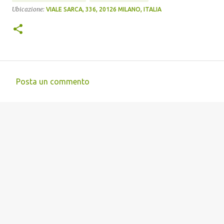
Ubicazione:
VIALE SARCA, 336, 20126 MILANO, ITALIA
Posta un commento
C
o
m
m
e
n
t
i