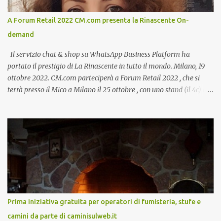
A Forum Retail 2022 CM.com presenta la Rinascente On-
demand
Il servizio chat & shop su WhatsApp Business Platform ha
portato il prestigio di La Rinascente in tutto il mondo. Milano, 19
ottobre 2022. CM.com parteciperà a Forum Retail 2022 , che si
terrà presso il Mico a Milano il 25 ottobre , con uno stand (il 4c) e
due speech, il primo dal titolo “ Il presente e futuro del Customer
care omnicanale: come incontrare le aspettative dei clienti ”, il
secondo:” Caso d’uso: La Rinascente On Demand – come vendere
tramite WhatsApp Business ”. Il primo appuntamento è per le ore
14:30 con Cristina Parigi, Country Manager di CM.com Italia, che
terrà una presentazione dal titolo:” Il presente e futuro del
Customer care omnicanale: come incontrare le aspettative dei
clienti ”. I punti che verranno affrontati sono il Customer care, lo
stato dell’arte e i punti di miglioramento, quali i molteplici canali di
Prima iniziativa gratuita per operatori di fumisteria, stufe e
comunicazione e quali utilizzare in ottica di miglioramento, le
camini da parte di caminisulweb.it
previsioni da oggi al 2030 su come rispondere alle aspettative del