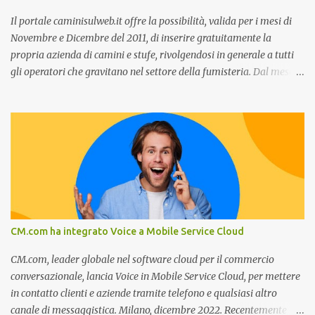
c...
Il portale caminisulweb.it offre la possibilità, valida per i mesi di
Novembre e Dicembre del 2011, di inserire gratuitamente la
propria azienda di camini e stufe, rivolgendosi in generale a tutti
gli operatori che gravitano nel settore della fumisteria. Dal mese di
Novembre e per tutto il mese di Dicembre il portale e motore di
ricerca aziendale caminisulweb.it , specializzato nel campo degli
impianti di riscaldamento, stufe e camini, e fumisteria in generale
offre la registrazione gratuita a vantaggio di tutte le aziende
operanti nel settore. E’ possibile infatti all’interno del sito inserire
gratuitamente i propri dati aziendali, indirizzi, recapiti, recensione
(che verrà corretta, migliorata e modificata all’occorrenza da
redattori specializzati), immagini dei prodotti e fino a un massimo
di 5 servizi e prodotti specificandone uno o più principali. Le
CM.com ha integrato Voice a Mobile Service Cloud
aziende vengono ordinate all’interno delle varie categorie in base a
un algoritmo di ordina...
CM.com, leader globale nel software cloud per il commercio
conversazionale, lancia Voice in Mobile Service Cloud, per mettere
in contatto clienti e aziende tramite telefono e qualsiasi altro
canale di messaggistica. Milano, dicembre 2022. Recentemente