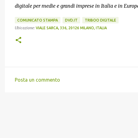
digitale per medie e grandi imprese in Italia e in Europ
COMUNICATO STAMPA
DVD.IT
TRIBOO DIGITALE
Ubicazione:
VIALE SARCA, 336, 20126 MILANO, ITALIA
Posta un commento
C
o
m
m
e
n