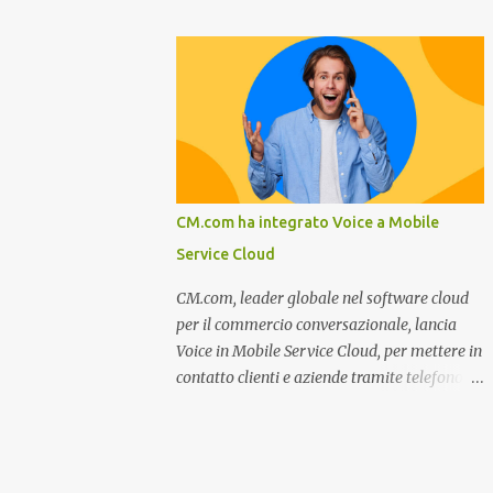
miglioramento, le previsioni da oggi al 2030
nel settore della fumisteria. Dal mese di
su come rispondere alle aspettative del c...
Novembre e per tutto il mese di Dicembre il
portale e motore di ricerca aziendale
caminisulweb.it , specializzato nel campo
degli impianti di riscaldamento, stufe e
camini, e fumisteria in generale offre la
registrazione gratuita a vantaggio di tutte le
aziende operanti nel settore. E’ possibile
CM.com ha integrato Voice a Mobile
infatti all’interno del sito inserire
Service Cloud
gratuitamente i propri dati aziendali,
indirizzi, recapiti, recensione (che verrà
CM.com, leader globale nel software cloud
corretta, migliorata e modificata
per il commercio conversazionale, lancia
all’occorrenza da redattori specializzati),
Voice in Mobile Service Cloud, per mettere in
immagini dei prodotti e fino a un massimo
contatto clienti e aziende tramite telefono e
di 5 servizi e prodotti specificandone uno o
qualsiasi altro canale di messaggistica.
più principali. Le aziende vengono ordinate
Milano, dicembre 2022. Recentemente
all’interno delle varie categorie in base a un
nominata da Juniper Research challenger
algoritmo di ordina...
nel Mobile Voice e leader nel mercato CCaaS