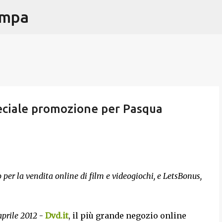
ampa
Passa ai contenuti principali
eciale promozione per Pasqua
o per la vendita online di film e videogiochi, e LetsBonus,
aprile 2012
-
Dvd.it
, il più grande negozio online