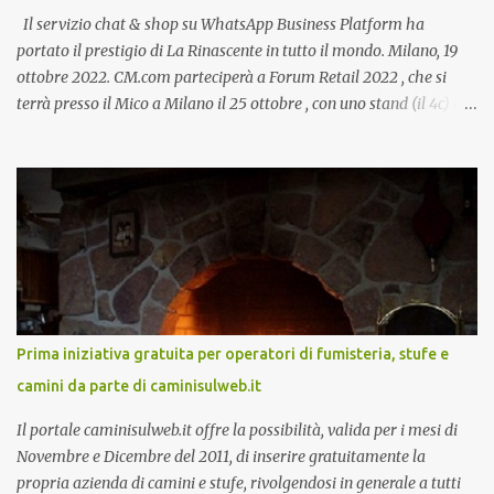
Il servizio chat & shop su WhatsApp Business Platform ha
portato il prestigio di La Rinascente in tutto il mondo. Milano, 19
ottobre 2022. CM.com parteciperà a Forum Retail 2022 , che si
terrà presso il Mico a Milano il 25 ottobre , con uno stand (il 4c) e
due speech, il primo dal titolo “ Il presente e futuro del Customer
care omnicanale: come incontrare le aspettative dei clienti ”, il
secondo:” Caso d’uso: La Rinascente On Demand – come vendere
tramite WhatsApp Business ”. Il primo appuntamento è per le ore
14:30 con Cristina Parigi, Country Manager di CM.com Italia, che
terrà una presentazione dal titolo:” Il presente e futuro del
Customer care omnicanale: come incontrare le aspettative dei
clienti ”. I punti che verranno affrontati sono il Customer care, lo
stato dell’arte e i punti di miglioramento, quali i molteplici canali di
Prima iniziativa gratuita per operatori di fumisteria, stufe e
comunicazione e quali utilizzare in ottica di miglioramento, le
camini da parte di caminisulweb.it
previsioni da oggi al 2030 su come rispondere alle aspettative del
c...
Il portale caminisulweb.it offre la possibilità, valida per i mesi di
Novembre e Dicembre del 2011, di inserire gratuitamente la
propria azienda di camini e stufe, rivolgendosi in generale a tutti