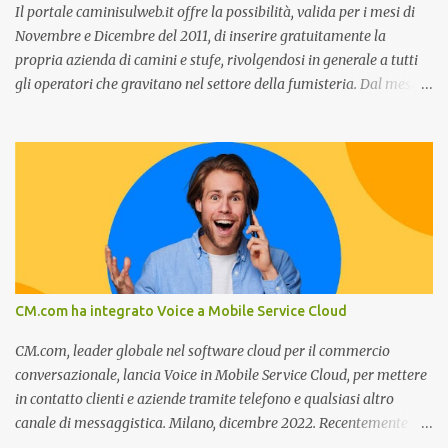
c...
Il portale caminisulweb.it offre la possibilità, valida per i mesi di
Novembre e Dicembre del 2011, di inserire gratuitamente la
propria azienda di camini e stufe, rivolgendosi in generale a tutti
gli operatori che gravitano nel settore della fumisteria. Dal mese di
Novembre e per tutto il mese di Dicembre il portale e motore di
ricerca aziendale caminisulweb.it , specializzato nel campo degli
impianti di riscaldamento, stufe e camini, e fumisteria in generale
offre la registrazione gratuita a vantaggio di tutte le aziende
operanti nel settore. E’ possibile infatti all’interno del sito inserire
gratuitamente i propri dati aziendali, indirizzi, recapiti, recensione
(che verrà corretta, migliorata e modificata all’occorrenza da
redattori specializzati), immagini dei prodotti e fino a un massimo
di 5 servizi e prodotti specificandone uno o più principali. Le
CM.com ha integrato Voice a Mobile Service Cloud
aziende vengono ordinate all’interno delle varie categorie in base a
un algoritmo di ordina...
CM.com, leader globale nel software cloud per il commercio
conversazionale, lancia Voice in Mobile Service Cloud, per mettere
in contatto clienti e aziende tramite telefono e qualsiasi altro
canale di messaggistica. Milano, dicembre 2022. Recentemente
nominata da Juniper Research challenger nel Mobile Voice e