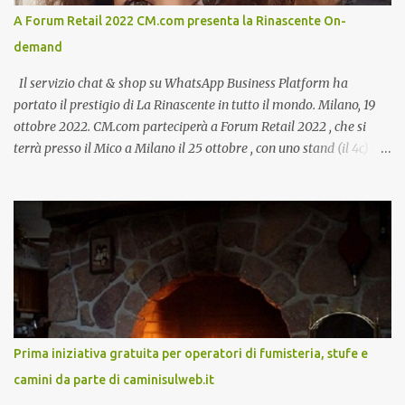
A Forum Retail 2022 CM.com presenta la Rinascente On-
demand
Il servizio chat & shop su WhatsApp Business Platform ha
portato il prestigio di La Rinascente in tutto il mondo. Milano, 19
ottobre 2022. CM.com parteciperà a Forum Retail 2022 , che si
terrà presso il Mico a Milano il 25 ottobre , con uno stand (il 4c) e
due speech, il primo dal titolo “ Il presente e futuro del Customer
care omnicanale: come incontrare le aspettative dei clienti ”, il
secondo:” Caso d’uso: La Rinascente On Demand – come vendere
tramite WhatsApp Business ”. Il primo appuntamento è per le ore
14:30 con Cristina Parigi, Country Manager di CM.com Italia, che
terrà una presentazione dal titolo:” Il presente e futuro del
Customer care omnicanale: come incontrare le aspettative dei
clienti ”. I punti che verranno affrontati sono il Customer care, lo
stato dell’arte e i punti di miglioramento, quali i molteplici canali di
Prima iniziativa gratuita per operatori di fumisteria, stufe e
comunicazione e quali utilizzare in ottica di miglioramento, le
camini da parte di caminisulweb.it
previsioni da oggi al 2030 su come rispondere alle aspettative del