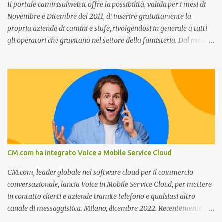
c...
Il portale caminisulweb.it offre la possibilità, valida per i mesi di
Novembre e Dicembre del 2011, di inserire gratuitamente la
propria azienda di camini e stufe, rivolgendosi in generale a tutti
gli operatori che gravitano nel settore della fumisteria. Dal mese di
Novembre e per tutto il mese di Dicembre il portale e motore di
ricerca aziendale caminisulweb.it , specializzato nel campo degli
impianti di riscaldamento, stufe e camini, e fumisteria in generale
offre la registrazione gratuita a vantaggio di tutte le aziende
operanti nel settore. E’ possibile infatti all’interno del sito inserire
gratuitamente i propri dati aziendali, indirizzi, recapiti, recensione
(che verrà corretta, migliorata e modificata all’occorrenza da
redattori specializzati), immagini dei prodotti e fino a un massimo
di 5 servizi e prodotti specificandone uno o più principali. Le
CM.com ha integrato Voice a Mobile Service Cloud
aziende vengono ordinate all’interno delle varie categorie in base a
un algoritmo di ordina...
CM.com, leader globale nel software cloud per il commercio
conversazionale, lancia Voice in Mobile Service Cloud, per mettere
in contatto clienti e aziende tramite telefono e qualsiasi altro
canale di messaggistica. Milano, dicembre 2022. Recentemente
nominata da Juniper Research challenger nel Mobile Voice e