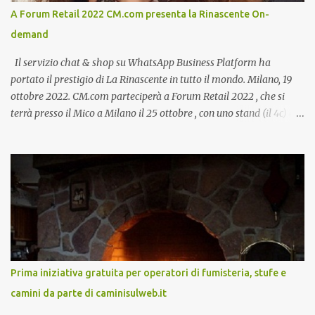
A Forum Retail 2022 CM.com presenta la Rinascente On-
demand
Il servizio chat & shop su WhatsApp Business Platform ha
portato il prestigio di La Rinascente in tutto il mondo. Milano, 19
ottobre 2022. CM.com parteciperà a Forum Retail 2022 , che si
terrà presso il Mico a Milano il 25 ottobre , con uno stand (il 4c) e
due speech, il primo dal titolo “ Il presente e futuro del Customer
care omnicanale: come incontrare le aspettative dei clienti ”, il
secondo:” Caso d’uso: La Rinascente On Demand – come vendere
tramite WhatsApp Business ”. Il primo appuntamento è per le ore
14:30 con Cristina Parigi, Country Manager di CM.com Italia, che
terrà una presentazione dal titolo:” Il presente e futuro del
Customer care omnicanale: come incontrare le aspettative dei
clienti ”. I punti che verranno affrontati sono il Customer care, lo
stato dell’arte e i punti di miglioramento, quali i molteplici canali di
Prima iniziativa gratuita per operatori di fumisteria, stufe e
comunicazione e quali utilizzare in ottica di miglioramento, le
camini da parte di caminisulweb.it
previsioni da oggi al 2030 su come rispondere alle aspettative del