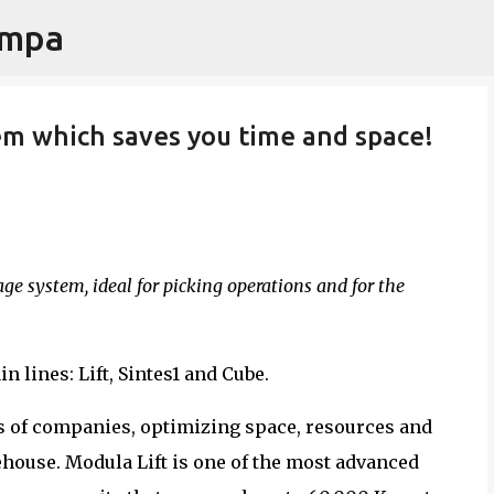
ampa
Passa ai contenuti principali
em which saves you time and space!
ge system, ideal for picking operations and for the
 lines: Lift, Sintes1 and Cube.
ds of companies, optimizing space, resources and
house. Modula Lift is one of the most advanced