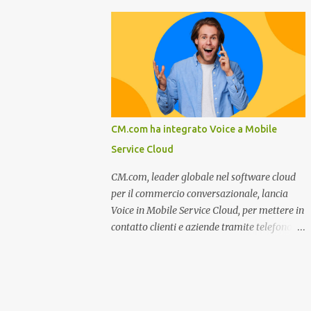
nel settore della fumisteria. Dal mese di
su come rispondere alle aspettative del c...
Novembre e per tutto il mese di Dicembre il
portale e motore di ricerca aziendale
caminisulweb.it , specializzato nel campo
degli impianti di riscaldamento, stufe e
camini, e fumisteria in generale offre la
registrazione gratuita a vantaggio di tutte le
aziende operanti nel settore. E’ possibile
CM.com ha integrato Voice a Mobile
infatti all’interno del sito inserire
Service Cloud
gratuitamente i propri dati aziendali,
indirizzi, recapiti, recensione (che verrà
CM.com, leader globale nel software cloud
corretta, migliorata e modificata
per il commercio conversazionale, lancia
all’occorrenza da redattori specializzati),
Voice in Mobile Service Cloud, per mettere in
immagini dei prodotti e fino a un massimo
contatto clienti e aziende tramite telefono e
di 5 servizi e prodotti specificandone uno o
qualsiasi altro canale di messaggistica.
più principali. Le aziende vengono ordinate
Milano, dicembre 2022. Recentemente
all’interno delle varie categorie in base a un
nominata da Juniper Research challenger
algoritmo di ordina...
nel Mobile Voice e leader nel mercato CCaaS
, CM.com riconosce che l'assistenza