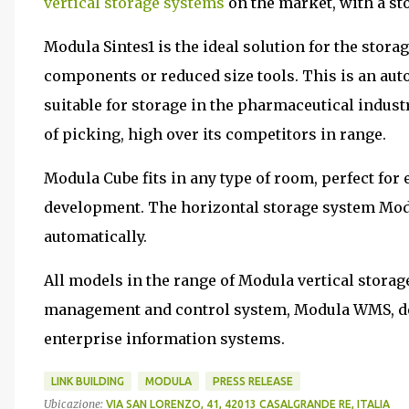
vertical storage systems
on the market, with a sto
Modula Sintes1 is the ideal solution for the stora
components or reduced size tools. This is an aut
suitable for storage in the pharmaceutical indust
of picking, high over its competitors in range.
Modula Cube fits in any type of room, perfect for
development. The horizontal storage system Modu
automatically.
All models in the range of Modula vertical stora
management and control system, Modula WMS, des
enterprise information systems.
LINK BUILDING
MODULA
PRESS RELEASE
Ubicazione:
VIA SAN LORENZO, 41, 42013 CASALGRANDE RE, ITALIA