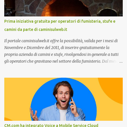
Customer care omnicanale: come incontrare le aspettative dei
clienti ”. I punti che verranno affrontati sono il Customer care, lo
stato dell’arte e i punti di miglioramento, quali i molteplici canali di
Prima iniziativa gratuita per operatori di fumisteria, stufe e
comunicazione e quali utilizzare in ottica di miglioramento, le
camini da parte di caminisulweb.it
previsioni da oggi al 2030 su come rispondere alle aspettative del
c...
Il portale caminisulweb.it offre la possibilità, valida per i mesi di
Novembre e Dicembre del 2011, di inserire gratuitamente la
propria azienda di camini e stufe, rivolgendosi in generale a tutti
gli operatori che gravitano nel settore della fumisteria. Dal mese di
Novembre e per tutto il mese di Dicembre il portale e motore di
ricerca aziendale caminisulweb.it , specializzato nel campo degli
impianti di riscaldamento, stufe e camini, e fumisteria in generale
offre la registrazione gratuita a vantaggio di tutte le aziende
operanti nel settore. E’ possibile infatti all’interno del sito inserire
gratuitamente i propri dati aziendali, indirizzi, recapiti, recensione
(che verrà corretta, migliorata e modificata all’occorrenza da
redattori specializzati), immagini dei prodotti e fino a un massimo
di 5 servizi e prodotti specificandone uno o più principali. Le
CM.com ha integrato Voice a Mobile Service Cloud