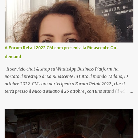
A Forum Retail 2022 CM.com presenta la Rinascente On-
demand
Il servizio chat & shop su WhatsApp Business Platform ha
portato il prestigio di La Rinascente in tutto il mondo. Milano, 19
ottobre 2022. CM.com parteciperà a Forum Retail 2022 , che si
terrà presso il Mico a Milano il 25 ottobre , con uno stand (il 4c) e
due speech, il primo dal titolo “ Il presente e futuro del Customer
care omnicanale: come incontrare le aspettative dei clienti ”, il
secondo:” Caso d’uso: La Rinascente On Demand – come vendere
tramite WhatsApp Business ”. Il primo appuntamento è per le ore
14:30 con Cristina Parigi, Country Manager di CM.com Italia, che
terrà una presentazione dal titolo:” Il presente e futuro del