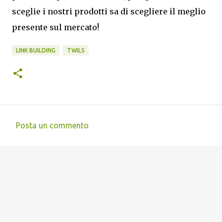
sceglie i nostri prodotti sa di scegliere il meglio
presente sul mercato!
LINK BUILDING
TWILS
Posta un commento
C
o
m
m
e
n
t