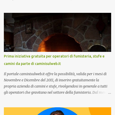
due speech, il primo dal titolo “ Il presente e futuro del Customer
care omnicanale: come incontrare le aspettative dei clienti ”, il
secondo:” Caso d’uso: La Rinascente On Demand – come vendere
tramite WhatsApp Business ”. Il primo appuntamento è per le ore
14:30 con Cristina Parigi, Country Manager di CM.com Italia, che
terrà una presentazione dal titolo:” Il presente e futuro del
Customer care omnicanale: come incontrare le aspettative dei
clienti ”. I punti che verranno affrontati sono il Customer care, lo
stato dell’arte e i punti di miglioramento, quali i molteplici canali di
Prima iniziativa gratuita per operatori di fumisteria, stufe e
comunicazione e quali utilizzare in ottica di miglioramento, le
camini da parte di caminisulweb.it
previsioni da oggi al 2030 su come rispondere alle aspettative del
c...
Il portale caminisulweb.it offre la possibilità, valida per i mesi di
Novembre e Dicembre del 2011, di inserire gratuitamente la
propria azienda di camini e stufe, rivolgendosi in generale a tutti
gli operatori che gravitano nel settore della fumisteria. Dal mese di
Novembre e per tutto il mese di Dicembre il portale e motore di
ricerca aziendale caminisulweb.it , specializzato nel campo degli
impianti di riscaldamento, stufe e camini, e fumisteria in generale