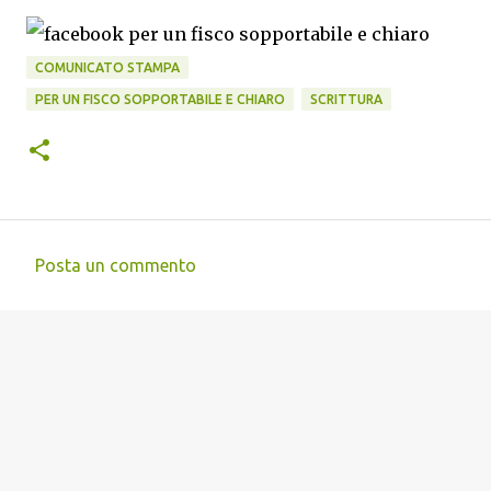
COMUNICATO STAMPA
PER UN FISCO SOPPORTABILE E CHIARO
SCRITTURA
Posta un commento
C
o
m
m
e
n
t