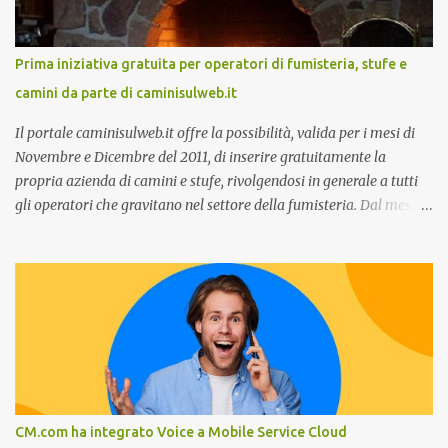
Customer care omnicanale: come incontrare le aspettative dei
clienti ”. I punti che verranno affrontati sono il Customer care, lo
stato dell’arte e i punti di miglioramento, quali i molteplici canali di
Prima iniziativa gratuita per operatori di fumisteria, stufe e
comunicazione e quali utilizzare in ottica di miglioramento, le
camini da parte di caminisulweb.it
previsioni da oggi al 2030 su come rispondere alle aspettative del
c...
Il portale caminisulweb.it offre la possibilità, valida per i mesi di
Novembre e Dicembre del 2011, di inserire gratuitamente la
propria azienda di camini e stufe, rivolgendosi in generale a tutti
gli operatori che gravitano nel settore della fumisteria. Dal mese di
Novembre e per tutto il mese di Dicembre il portale e motore di
ricerca aziendale caminisulweb.it , specializzato nel campo degli
impianti di riscaldamento, stufe e camini, e fumisteria in generale
offre la registrazione gratuita a vantaggio di tutte le aziende
operanti nel settore. E’ possibile infatti all’interno del sito inserire
gratuitamente i propri dati aziendali, indirizzi, recapiti, recensione
(che verrà corretta, migliorata e modificata all’occorrenza da
redattori specializzati), immagini dei prodotti e fino a un massimo
di 5 servizi e prodotti specificandone uno o più principali. Le
CM.com ha integrato Voice a Mobile Service Cloud
aziende vengono ordinate all’interno delle varie categorie in base a