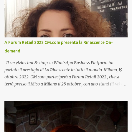
A Forum Retail 2022 CM.com presenta la Rinascente On-
demand
Il servizio chat & shop su WhatsApp Business Platform ha
portato il prestigio di La Rinascente in tutto il mondo. Milano, 19
ottobre 2022. CM.com parteciperà a Forum Retail 2022 , che si
terrà presso il Mico a Milano il 25 ottobre , con uno stand (il 4c) e
due speech, il primo dal titolo “ Il presente e futuro del Customer
care omnicanale: come incontrare le aspettative dei clienti ”, il
secondo:” Caso d’uso: La Rinascente On Demand – come vendere
tramite WhatsApp Business ”. Il primo appuntamento è per le ore
14:30 con Cristina Parigi, Country Manager di CM.com Italia, che
terrà una presentazione dal titolo:” Il presente e futuro del