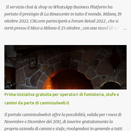
Il servizio chat & shop su WhatsApp Business Platform ha
portato il prestigio di La Rinascente in tutto il mondo. Milano, 19
ottobre 2022. CM.com parteciperà a Forum Retail 2022 , che si
terrà presso il Mico a Milano il 25 ottobre , con uno stand (il 4c) e
due speech, il primo dal titolo “ Il presente e futuro del Customer
care omnicanale: come incontrare le aspettative dei clienti ”, il
secondo:” Caso d’uso: La Rinascente On Demand – come vendere
tramite WhatsApp Business ”. Il primo appuntamento è per le ore
14:30 con Cristina Parigi, Country Manager di CM.com Italia, che
terrà una presentazione dal titolo:” Il presente e futuro del
Customer care omnicanale: come incontrare le aspettative dei
clienti ”. I punti che verranno affrontati sono il Customer care, lo
stato dell’arte e i punti di miglioramento, quali i molteplici canali di
Prima iniziativa gratuita per operatori di fumisteria, stufe e
comunicazione e quali utilizzare in ottica di miglioramento, le
camini da parte di caminisulweb.it
previsioni da oggi al 2030 su come rispondere alle aspettative del
c...
Il portale caminisulweb.it offre la possibilità, valida per i mesi di
Novembre e Dicembre del 2011, di inserire gratuitamente la
propria azienda di camini e stufe, rivolgendosi in generale a tutti