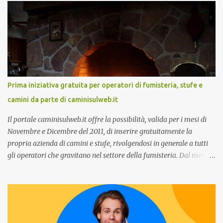
secondo:” Caso d’uso: La Rinascente On Demand – come vendere
tramite WhatsApp Business ”. Il primo appuntamento è per le ore
14:30 con Cristina Parigi, Country Manager di CM.com Italia, che
terrà una presentazione dal titolo:” Il presente e futuro del
Customer care omnicanale: come incontrare le aspettative dei
clienti ”. I punti che verranno affrontati sono il Customer care, lo
stato dell’arte e i punti di miglioramento, quali i molteplici canali di
Prima iniziativa gratuita per operatori di fumisteria, stufe e
comunicazione e quali utilizzare in ottica di miglioramento, le
camini da parte di caminisulweb.it
previsioni da oggi al 2030 su come rispondere alle aspettative del
c...
Il portale caminisulweb.it offre la possibilità, valida per i mesi di
Novembre e Dicembre del 2011, di inserire gratuitamente la
propria azienda di camini e stufe, rivolgendosi in generale a tutti
gli operatori che gravitano nel settore della fumisteria. Dal mese di
Novembre e per tutto il mese di Dicembre il portale e motore di
ricerca aziendale caminisulweb.it , specializzato nel campo degli
impianti di riscaldamento, stufe e camini, e fumisteria in generale
offre la registrazione gratuita a vantaggio di tutte le aziende
operanti nel settore. E’ possibile infatti all’interno del sito inserire