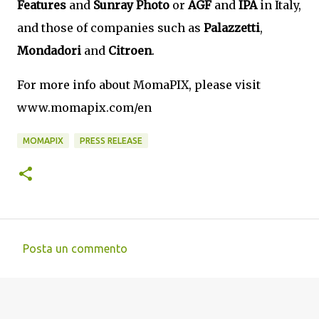
Features
and
Sunray Photo
or
AGF
and
IPA
in Italy,
and those of companies such as
Palazzetti
,
Mondadori
and
Citroen
.
For more info about MomaPIX, please visit
www.momapix.com/en
MOMAPIX
PRESS RELEASE
Posta un commento
C
o
m