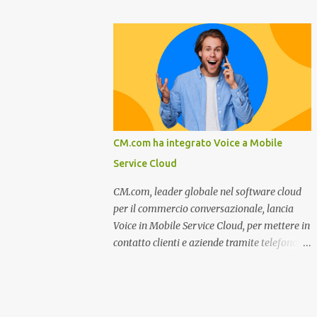
miglioramento, le previsioni da oggi al 2030
nel settore della fumisteria. Dal mese di
su come rispondere alle aspettative del c...
Novembre e per tutto il mese di Dicembre il
portale e motore di ricerca aziendale
caminisulweb.it , specializzato nel campo
degli impianti di riscaldamento, stufe e
camini, e fumisteria in generale offre la
registrazione gratuita a vantaggio di tutte le
aziende operanti nel settore. E’ possibile
CM.com ha integrato Voice a Mobile
infatti all’interno del sito inserire
Service Cloud
gratuitamente i propri dati aziendali,
indirizzi, recapiti, recensione (che verrà
CM.com, leader globale nel software cloud
corretta, migliorata e modificata
per il commercio conversazionale, lancia
all’occorrenza da redattori specializzati),
Voice in Mobile Service Cloud, per mettere in
immagini dei prodotti e fino a un massimo
contatto clienti e aziende tramite telefono e
di 5 servizi e prodotti specificandone uno o
qualsiasi altro canale di messaggistica.
più principali. Le aziende vengono ordinate
Milano, dicembre 2022. Recentemente
all’interno delle varie categorie in base a un
nominata da Juniper Research challenger
algoritmo di ordina...
nel Mobile Voice e leader nel mercato CCaaS