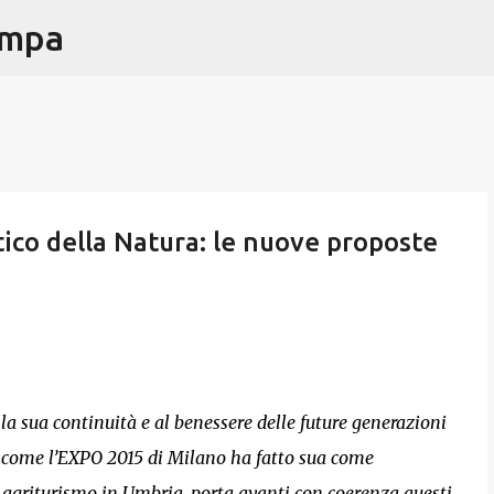
ampa
Passa ai contenuti principali
tico della Natura: le nuove proposte
lla sua continuità e al benessere delle future generazioni
o come l’EXPO 2015 di Milano ha fatto sua come
 agriturismo in Umbria, porta avanti con coerenza questi