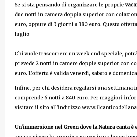
Se si sta pensando di organizzare le proprie
vaca
due notti in camera doppia superior con colazione
euro, oppure di 3 giorni a 380 euro. Questa offert
luglio.
Chi vuole trascorrere un week end speciale, potrà 
prevede 2 notti in camere doppie superior con col
euro. L'offerta è valida venerdì, sabato e domenic
Infine, per chi desidera regalarsi una settimana in
comprende 6 notti a 840 euro. Per maggiori info
visitare il sito all'indirizzo www.ilcanticodellanat
Un'immersione nel Green dove la Natura canta è 
amano vivere le proprie vacanze in un luogo inco