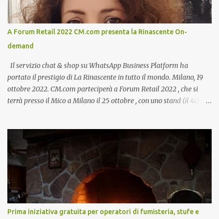
A Forum Retail 2022 CM.com presenta la Rinascente On-
demand
Il servizio chat & shop su WhatsApp Business Platform ha
portato il prestigio di La Rinascente in tutto il mondo. Milano, 19
ottobre 2022. CM.com parteciperà a Forum Retail 2022 , che si
terrà presso il Mico a Milano il 25 ottobre , con uno stand (il 4c) e
due speech, il primo dal titolo “ Il presente e futuro del Customer
care omnicanale: come incontrare le aspettative dei clienti ”, il
secondo:” Caso d’uso: La Rinascente On Demand – come vendere
tramite WhatsApp Business ”. Il primo appuntamento è per le ore
14:30 con Cristina Parigi, Country Manager di CM.com Italia, che
terrà una presentazione dal titolo:” Il presente e futuro del
Customer care omnicanale: come incontrare le aspettative dei
clienti ”. I punti che verranno affrontati sono il Customer care, lo
stato dell’arte e i punti di miglioramento, quali i molteplici canali di
Prima iniziativa gratuita per operatori di fumisteria, stufe e
comunicazione e quali utilizzare in ottica di miglioramento, le