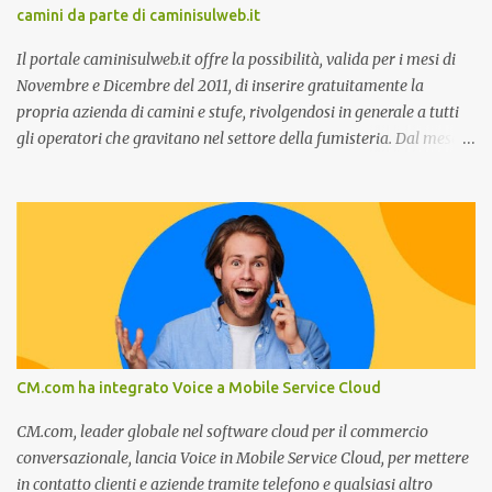
camini da parte di caminisulweb.it
previsioni da oggi al 2030 su come rispondere alle aspettative del
c...
Il portale caminisulweb.it offre la possibilità, valida per i mesi di
Novembre e Dicembre del 2011, di inserire gratuitamente la
propria azienda di camini e stufe, rivolgendosi in generale a tutti
gli operatori che gravitano nel settore della fumisteria. Dal mese di
Novembre e per tutto il mese di Dicembre il portale e motore di
ricerca aziendale caminisulweb.it , specializzato nel campo degli
impianti di riscaldamento, stufe e camini, e fumisteria in generale
offre la registrazione gratuita a vantaggio di tutte le aziende
operanti nel settore. E’ possibile infatti all’interno del sito inserire
gratuitamente i propri dati aziendali, indirizzi, recapiti, recensione
(che verrà corretta, migliorata e modificata all’occorrenza da
redattori specializzati), immagini dei prodotti e fino a un massimo
di 5 servizi e prodotti specificandone uno o più principali. Le
CM.com ha integrato Voice a Mobile Service Cloud
aziende vengono ordinate all’interno delle varie categorie in base a
un algoritmo di ordina...
CM.com, leader globale nel software cloud per il commercio
conversazionale, lancia Voice in Mobile Service Cloud, per mettere
in contatto clienti e aziende tramite telefono e qualsiasi altro