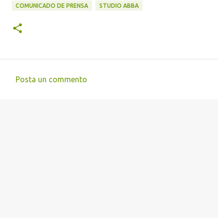
COMUNICADO DE PRENSA
STUDIO ABBA
Posta un commento
C
o
m
m
e
n
t
i