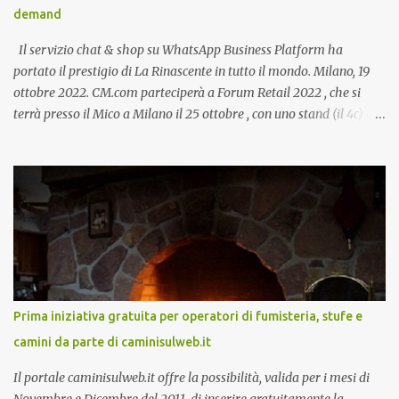
demand
Il servizio chat & shop su WhatsApp Business Platform ha
portato il prestigio di La Rinascente in tutto il mondo. Milano, 19
ottobre 2022. CM.com parteciperà a Forum Retail 2022 , che si
terrà presso il Mico a Milano il 25 ottobre , con uno stand (il 4c) e
due speech, il primo dal titolo “ Il presente e futuro del Customer
care omnicanale: come incontrare le aspettative dei clienti ”, il
secondo:” Caso d’uso: La Rinascente On Demand – come vendere
tramite WhatsApp Business ”. Il primo appuntamento è per le ore
14:30 con Cristina Parigi, Country Manager di CM.com Italia, che
terrà una presentazione dal titolo:” Il presente e futuro del
Customer care omnicanale: come incontrare le aspettative dei
clienti ”. I punti che verranno affrontati sono il Customer care, lo
stato dell’arte e i punti di miglioramento, quali i molteplici canali di
Prima iniziativa gratuita per operatori di fumisteria, stufe e
comunicazione e quali utilizzare in ottica di miglioramento, le
camini da parte di caminisulweb.it
previsioni da oggi al 2030 su come rispondere alle aspettative del
c...
Il portale caminisulweb.it offre la possibilità, valida per i mesi di