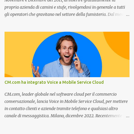
Novembre e Dicembre del 2011, di inserire gratuitamente la
propria azienda di camini e stufe, rivolgendosi in generale a tutti
gli operatori che gravitano nel settore della fumisteria. Dal mese di
Novembre e per tutto il mese di Dicembre il portale e motore di
ricerca aziendale caminisulweb.it , specializzato nel campo degli
impianti di riscaldamento, stufe e camini, e fumisteria in generale
offre la registrazione gratuita a vantaggio di tutte le aziende
operanti nel settore. E’ possibile infatti all’interno del sito inserire
gratuitamente i propri dati aziendali, indirizzi, recapiti, recensione
(che verrà corretta, migliorata e modificata all’occorrenza da
redattori specializzati), immagini dei prodotti e fino a un massimo
di 5 servizi e prodotti specificandone uno o più principali. Le
CM.com ha integrato Voice a Mobile Service Cloud
aziende vengono ordinate all’interno delle varie categorie in base a
un algoritmo di ordina...
CM.com, leader globale nel software cloud per il commercio
conversazionale, lancia Voice in Mobile Service Cloud, per mettere
in contatto clienti e aziende tramite telefono e qualsiasi altro
canale di messaggistica. Milano, dicembre 2022. Recentemente
nominata da Juniper Research challenger nel Mobile Voice e
leader nel mercato CCaaS , CM.com riconosce che l'assistenza