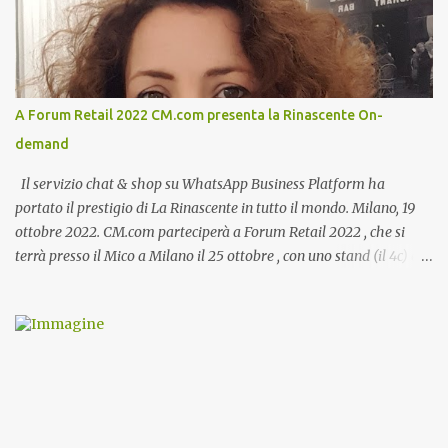
A Forum Retail 2022 CM.com presenta la Rinascente On-
demand
Il servizio chat & shop su WhatsApp Business Platform ha
portato il prestigio di La Rinascente in tutto il mondo. Milano, 19
ottobre 2022. CM.com parteciperà a Forum Retail 2022 , che si
terrà presso il Mico a Milano il 25 ottobre , con uno stand (il 4c) e
due speech, il primo dal titolo “ Il presente e futuro del Customer
care omnicanale: come incontrare le aspettative dei clienti ”, il
secondo:” Caso d’uso: La Rinascente On Demand – come vendere
tramite WhatsApp Business ”. Il primo appuntamento è per le ore
14:30 con Cristina Parigi, Country Manager di CM.com Italia, che
terrà una presentazione dal titolo:” Il presente e futuro del
Customer care omnicanale: come incontrare le aspettative dei