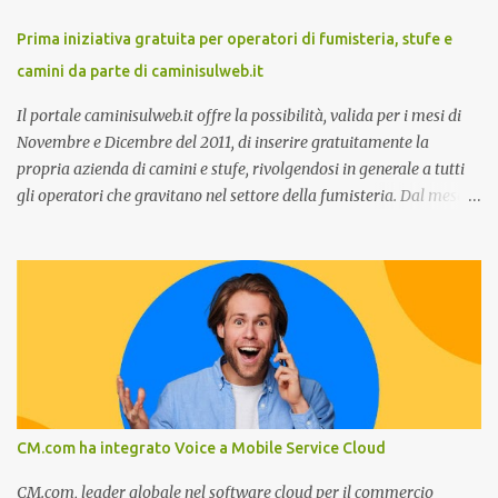
clienti ”. I punti che verranno affrontati sono il Customer care, lo
stato dell’arte e i punti di miglioramento, quali i molteplici canali di
Prima iniziativa gratuita per operatori di fumisteria, stufe e
comunicazione e quali utilizzare in ottica di miglioramento, le
camini da parte di caminisulweb.it
previsioni da oggi al 2030 su come rispondere alle aspettative del
c...
Il portale caminisulweb.it offre la possibilità, valida per i mesi di
Novembre e Dicembre del 2011, di inserire gratuitamente la
propria azienda di camini e stufe, rivolgendosi in generale a tutti
gli operatori che gravitano nel settore della fumisteria. Dal mese di
Novembre e per tutto il mese di Dicembre il portale e motore di
ricerca aziendale caminisulweb.it , specializzato nel campo degli
impianti di riscaldamento, stufe e camini, e fumisteria in generale
offre la registrazione gratuita a vantaggio di tutte le aziende
operanti nel settore. E’ possibile infatti all’interno del sito inserire
gratuitamente i propri dati aziendali, indirizzi, recapiti, recensione
(che verrà corretta, migliorata e modificata all’occorrenza da
redattori specializzati), immagini dei prodotti e fino a un massimo
di 5 servizi e prodotti specificandone uno o più principali. Le
CM.com ha integrato Voice a Mobile Service Cloud
aziende vengono ordinate all’interno delle varie categorie in base a
un algoritmo di ordina...
CM.com, leader globale nel software cloud per il commercio