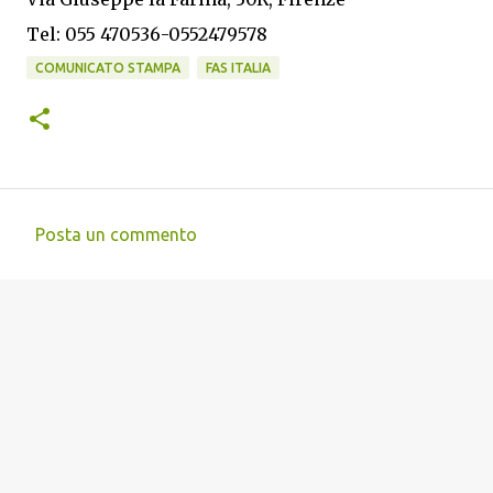
Tel: 055 470536-0552479578
COMUNICATO STAMPA
FAS ITALIA
Posta un commento
C
o
m
m
e
n
t
i