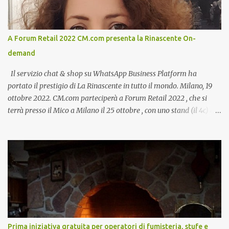
A Forum Retail 2022 CM.com presenta la Rinascente On-
demand
Il servizio chat & shop su WhatsApp Business Platform ha
portato il prestigio di La Rinascente in tutto il mondo. Milano, 19
ottobre 2022. CM.com parteciperà a Forum Retail 2022 , che si
terrà presso il Mico a Milano il 25 ottobre , con uno stand (il 4c) e
due speech, il primo dal titolo “ Il presente e futuro del Customer
care omnicanale: come incontrare le aspettative dei clienti ”, il
secondo:” Caso d’uso: La Rinascente On Demand – come vendere
tramite WhatsApp Business ”. Il primo appuntamento è per le ore
14:30 con Cristina Parigi, Country Manager di CM.com Italia, che
terrà una presentazione dal titolo:” Il presente e futuro del
Customer care omnicanale: come incontrare le aspettative dei
clienti ”. I punti che verranno affrontati sono il Customer care, lo
stato dell’arte e i punti di miglioramento, quali i molteplici canali di
Prima iniziativa gratuita per operatori di fumisteria, stufe e