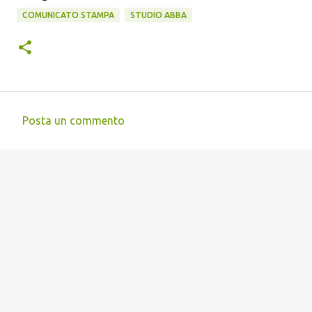
COMUNICATO STAMPA
STUDIO ABBA
Posta un commento
C
o
m
m
e
n
t
i