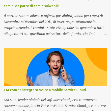
comunicazione e quali utilizzare in ottica di miglioramento, le
camini da parte di caminisulweb.it
previsioni da oggi al 2030 su come rispondere alle aspettative del
c...
Il portale caminisulweb.it offre la possibilità, valida per i mesi di
Novembre e Dicembre del 2011, di inserire gratuitamente la
propria azienda di camini e stufe, rivolgendosi in generale a tutti
gli operatori che gravitano nel settore della fumisteria. Dal mese di
Novembre e per tutto il mese di Dicembre il portale e motore di
ricerca aziendale caminisulweb.it , specializzato nel campo degli
impianti di riscaldamento, stufe e camini, e fumisteria in generale
offre la registrazione gratuita a vantaggio di tutte le aziende
operanti nel settore. E’ possibile infatti all’interno del sito inserire
gratuitamente i propri dati aziendali, indirizzi, recapiti, recensione
(che verrà corretta, migliorata e modificata all’occorrenza da
redattori specializzati), immagini dei prodotti e fino a un massimo
di 5 servizi e prodotti specificandone uno o più principali. Le
CM.com ha integrato Voice a Mobile Service Cloud
aziende vengono ordinate all’interno delle varie categorie in base a
un algoritmo di ordina...
CM.com, leader globale nel software cloud per il commercio
conversazionale, lancia Voice in Mobile Service Cloud, per mettere