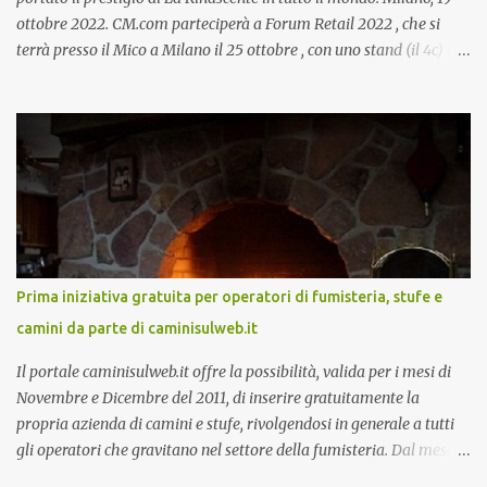
ottobre 2022. CM.com parteciperà a Forum Retail 2022 , che si
terrà presso il Mico a Milano il 25 ottobre , con uno stand (il 4c) e
due speech, il primo dal titolo “ Il presente e futuro del Customer
care omnicanale: come incontrare le aspettative dei clienti ”, il
secondo:” Caso d’uso: La Rinascente On Demand – come vendere
tramite WhatsApp Business ”. Il primo appuntamento è per le ore
14:30 con Cristina Parigi, Country Manager di CM.com Italia, che
terrà una presentazione dal titolo:” Il presente e futuro del
Customer care omnicanale: come incontrare le aspettative dei
clienti ”. I punti che verranno affrontati sono il Customer care, lo
stato dell’arte e i punti di miglioramento, quali i molteplici canali di
Prima iniziativa gratuita per operatori di fumisteria, stufe e
comunicazione e quali utilizzare in ottica di miglioramento, le
camini da parte di caminisulweb.it
previsioni da oggi al 2030 su come rispondere alle aspettative del
c...
Il portale caminisulweb.it offre la possibilità, valida per i mesi di
Novembre e Dicembre del 2011, di inserire gratuitamente la
propria azienda di camini e stufe, rivolgendosi in generale a tutti
gli operatori che gravitano nel settore della fumisteria. Dal mese di
Novembre e per tutto il mese di Dicembre il portale e motore di