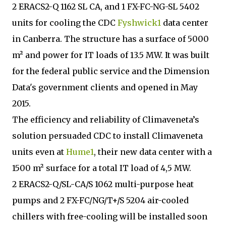
2 ERACS2-Q 1162 SL CA, and 1 FX-FC-NG-SL 5402
units for cooling the CDC
Fyshwick1
data center
in Canberra. The structure has a surface of 5000
m² and power for IT loads of 13.5 MW. It was built
for the federal public service and the Dimension
Data's government clients and opened in May
2015.
The efficiency and reliability of Climaveneta’s
solution persuaded CDC to install Climaveneta
units even at
Hume1
, their new data center with a
1500 m² surface for a total IT load of 4,5 MW.
2 ERACS2-Q/SL-CA/S 1062 multi-purpose heat
pumps and 2 FX-FC/NG/T+/S 5204 air-cooled
chillers with free-cooling will be installed soon